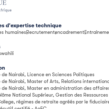
UE
Afrique
s d'expertise technique
es humaines
Recrutement
encadrement
Entraîneme
s
swahili
on
é de Nairobi, Licence en Sciences Politiques
é de Nairobi, Master of Arts, Relations internation
é de Nairobi, Master en administration des affaire
lôme National Supérieur, Gestion des Ressource
llege, régimes de retraite agréés par le fiduciair
cutif certifié - AoEC