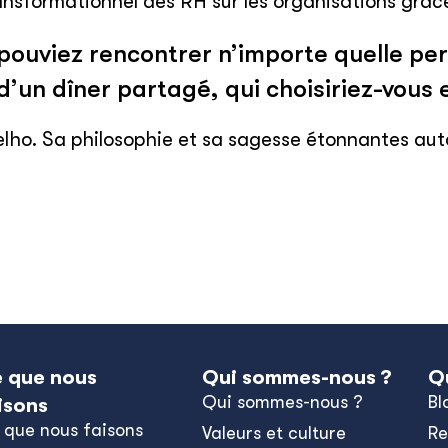
ransformationnel des RH sur les organisations grâce
 pouviez rencontrer n’importe quelle pe
d’un dîner partagé, qui choisiriez-vous 
lho. Sa philosophie et sa sagesse étonnantes auto
 que nous
Qui sommes-nous ?
Q
Qui sommes-nous ?
Bl
isons
 que nous faisons
Valeurs et culture
Re