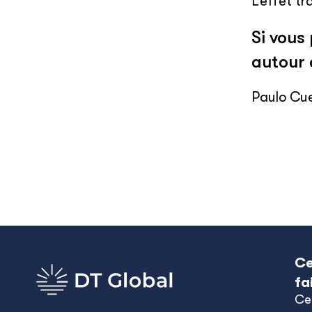
L’effet t
Si vous
autour 
Paulo Cue
Ce
fa
Ce