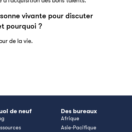
 à l’acquisition des bons talents.
rsonne vivante pour discuter
et pourquoi ?
ur de la vie.
uoi de neuf
Des bureaux
og
Afrique
ssources
Asie-Pacifique