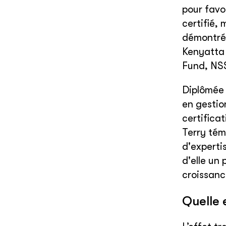
pour favo
certifié,
démontré 
Kenyatta 
Fund, NS
Diplômée 
en gestion
certifica
Terry tém
d'experti
d'elle un
croissanc
Quelle e