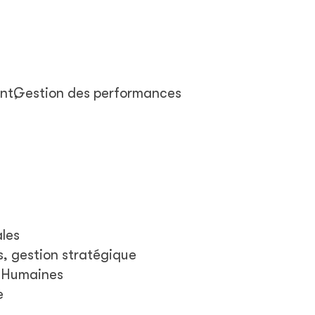
nt
Gestion des performances
ales
s, gestion stratégique
s Humaines
e