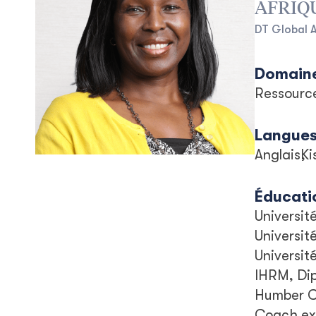
AFRIQ
DT Global 
Domaine
Ressourc
Langue
Anglais
Ki
Éducati
Universit
Universit
Universit
IHRM, Dip
Humber Co
Coach exé