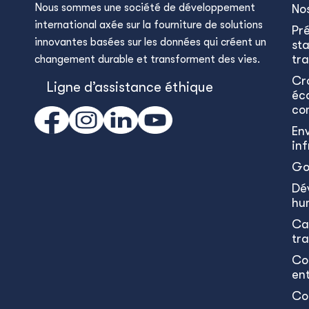
Nous sommes une société de développement
No
international axée sur la fourniture de solutions
Pr
innovantes basées sur les données qui créent un
sta
tra
changement durable et transforment des vies.
Cr
Ligne d’assistance éthique
éc
co
En
in
Go
Dé
hu
Ca
tr
Co
en
Co