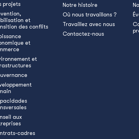
s projets
Notre histoire
No
évention,
Où nous travaillons ?
Év
bilisation et
Travaillez avec nous
C
nsition des conflits
pr
Contactez-nous
oissance
onomique et
mmerce
vironnement et
frastructures
uvernance
veloppement
main
pacidades
ansversales
nseil aux
treprises
ntrats-cadres