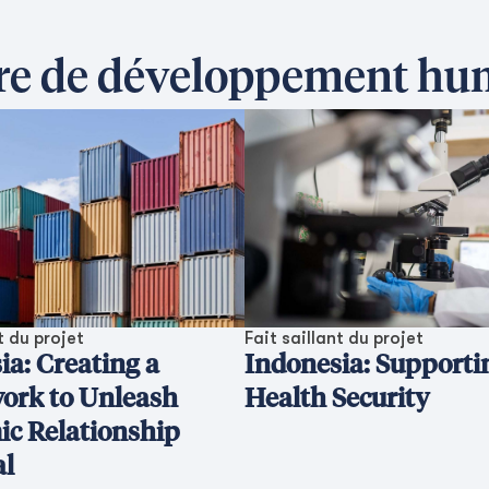
ière de développement h
t du projet
Fait saillant du projet
ia: Creating a
Indonesia: Supporti
ork to Unleash
Health Security
c Relationship
al