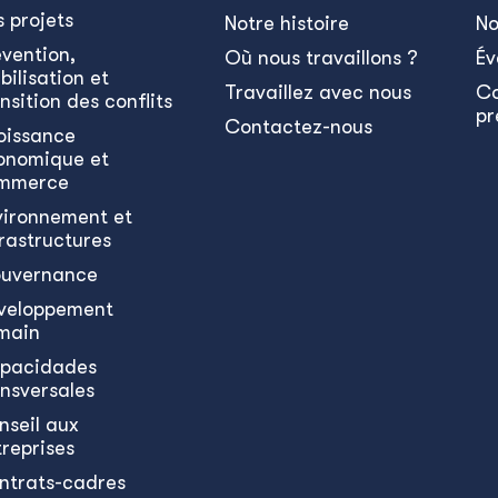
s projets
Notre histoire
No
évention,
Où nous travaillons ?
Év
bilisation et
Travaillez avec nous
C
nsition des conflits
pr
Contactez-nous
oissance
onomique et
mmerce
vironnement et
frastructures
uvernance
veloppement
main
pacidades
ansversales
nseil aux
treprises
ntrats-cadres