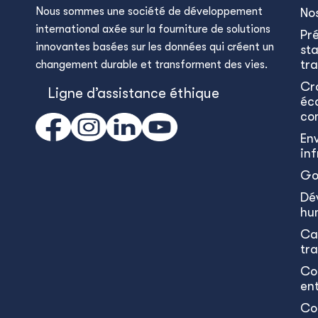
Nous sommes une société de développement
No
international axée sur la fourniture de solutions
Pr
innovantes basées sur les données qui créent un
sta
tra
changement durable et transforment des vies.
Cr
Ligne d’assistance éthique
éc
co
En
in
Go
Dé
hu
Ca
tr
Co
en
Co