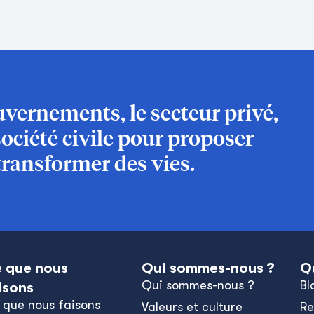
vernements, le secteur privé,
société civile pour proposer
transformer des vies.
 que nous
Qui sommes-nous ?
Q
Qui sommes-nous ?
Bl
isons
 que nous faisons
Valeurs et culture
Re