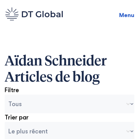
Menu
Aïdan Schneider
Articles de blog
Filtre
Catégories des archives du blog
Seleccionar contenido
Trier par
Tri des archives
Ordenar contenido