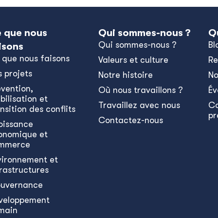
 que nous
Qui sommes-nous ?
Q
Qui sommes-nous ?
Bl
isons
 que nous faisons
Valeurs et culture
Re
s projets
Notre histoire
No
évention,
Où nous travaillons ?
Év
bilisation et
Travaillez avec nous
C
nsition des conflits
pr
Contactez-nous
oissance
onomique et
mmerce
vironnement et
frastructures
uvernance
veloppement
main