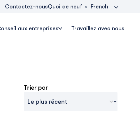
Quoi de neuf
Contactez-nous
French
onseil aux entreprises
Travaillez avec nous
Trier par
Tri des archives
Trier le contenu