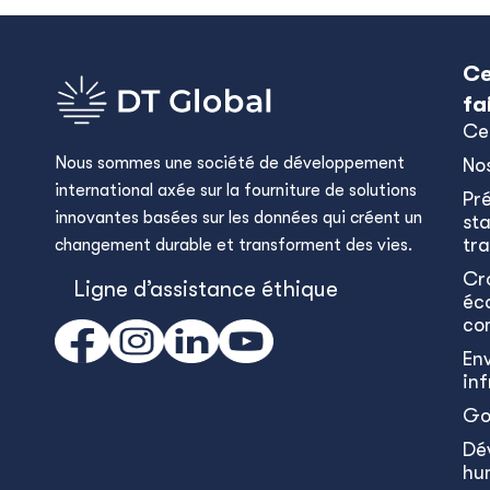
Ce
fa
Ce
Nous sommes une société de développement
No
international axée sur la fourniture de solutions
Pr
innovantes basées sur les données qui créent un
sta
tra
changement durable et transforment des vies.
Cr
Ligne d’assistance éthique
éc
co
En
in
Go
Dé
hu