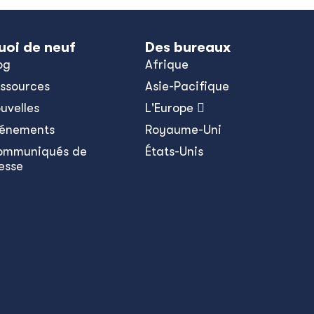
uoi de neuf
Des bureaux
og
Afrique
ssources
Asie-Pacifique
uvelles
L'Europe 
énements
Royaume-Uni
ommuniqués de
États-Unis
esse