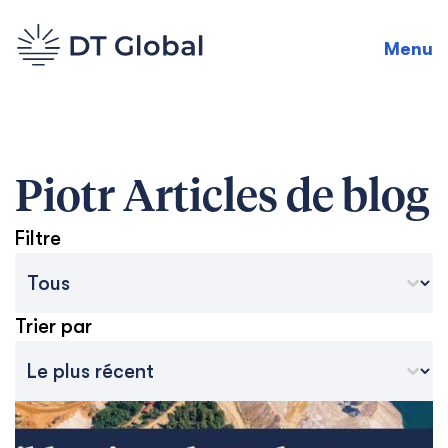
Menu
Piotr
Articles de blog
Filtre
Catégories des archives du blog
Sélectionnez le contenu
Trier par
Tri des archives
Trier le contenu