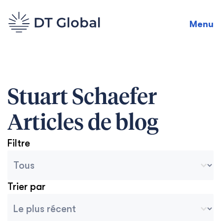
Menu
Stuart Schaefer
Articles de blog
Filtre
Catégories des archives du blog
Seleccionar contenido
Trier par
Tri des archives
Ordenar contenido