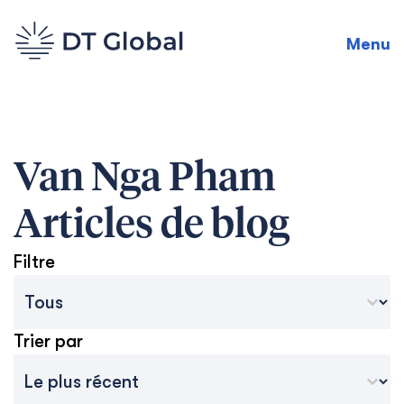
Menu
Van Nga Pham
Articles de blog
Filtre
Catégories des archives du blog
Sélectionnez le contenu
Trier par
Tri des archives
Trier le contenu