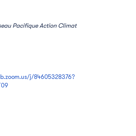
éseau Pacifique Action Climat
eb.zoom.us/j/84605328376?
T09