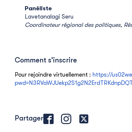
Panéliste
Lavetanalagi Seru
Coordinateur régional des politiques, R
Comment s'inscrire
Pour rejoindre virtuellement :
https://us02w
pwd=N3RVaWJUekp2S1g2N2ErdTRKdnpDQ
Partager