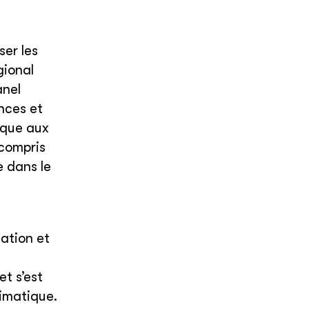
ser les
gional
anel
nces et
ique aux
 compris
e dans le
tation et
et s’est
limatique.