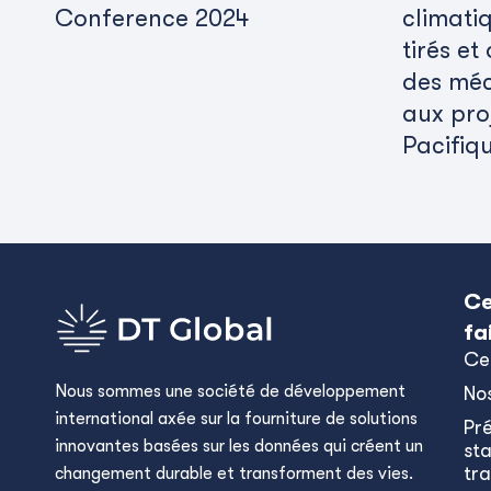
Conference 2024
climati
tirés et
des méc
aux pro
Pacifiq
Ce
fa
Ce
Nous sommes une société de développement
No
international axée sur la fourniture de solutions
Pr
innovantes basées sur les données qui créent un
sta
tra
changement durable et transforment des vies.