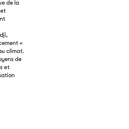
ve de la
 et
nt
ji,
ncement «
au climat.
moyens de
s et
sation