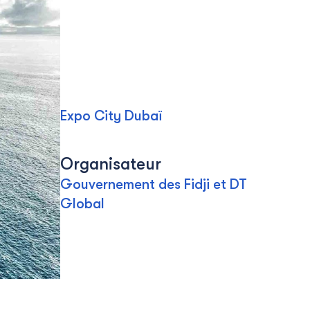
Expo City Dubaï
Organisateur
Gouvernement des Fidji et DT
Global