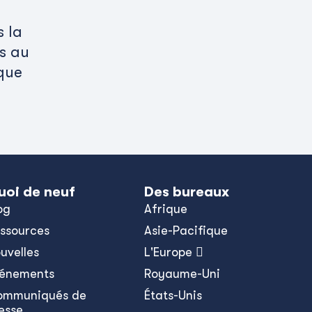
 la
ès au
que
uoi de neuf
Des bureaux
og
Afrique
ssources
Asie-Pacifique
uvelles
L'Europe 
énements
Royaume-Uni
ommuniqués de
États-Unis
esse