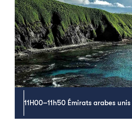
11H00
–
11h50
Émirats arabes unis