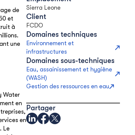
Sierra Leone
rage de
Client
50 et
FCDO
ruit à
Domaines techniques
llions.
Environnement et
nant une
infrastructures
Domaines sous-techniques
Eau, assainissement et hygiène
(WASH)
Gestion des ressources en eau
ey Water
nement en
Partager
treprises,
ervices en
. Le