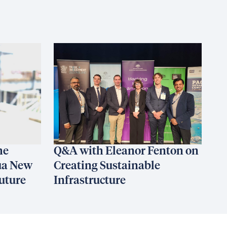
he
Q&A with Eleanor Fenton on
ua New
Creating Sustainable
uture
Infrastructure