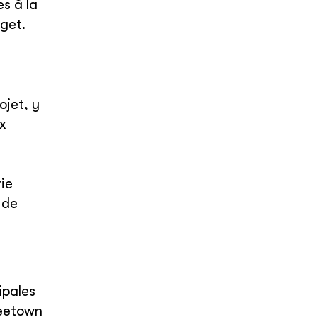
es à la
dget.
ojet, y
ux
ie
 de
ipales
reetown