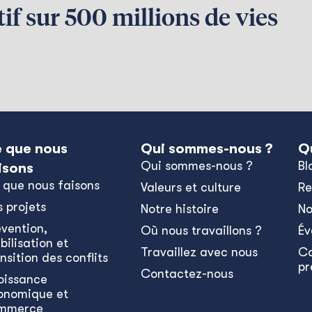
if sur 500 millions de vies
 que nous
Qui sommes-nous ?
Q
Qui sommes-nous ?
Bl
isons
 que nous faisons
Valeurs et culture
Re
s projets
Notre histoire
No
évention,
Où nous travaillons ?
Év
bilisation et
Travaillez avec nous
C
nsition des conflits
pr
Contactez-nous
oissance
onomique et
mmerce