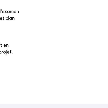
 l'examen
et plan
t en
rojet.