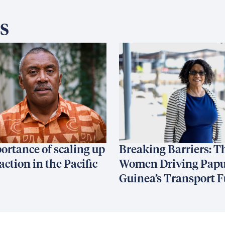
s
ortance of scaling up
Breaking Barriers: T
action in the Pacific
Women Driving Pap
Guinea’s Transport F