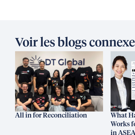
Voir les blogs connexe
All in for Reconciliation
What H
Works f
in ASE