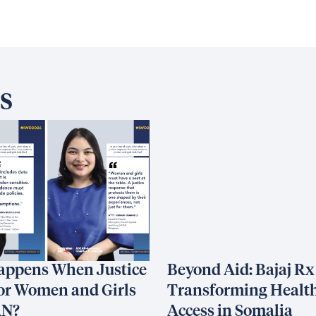
s
appens When Justice
Beyond Aid: Bajaj Rx
or Women and Girls
Transforming Healt
AN?
Access in Somalia