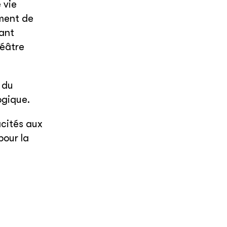
 vie
ment de
nant
héâtre
 du
ogique.
cités aux
pour la