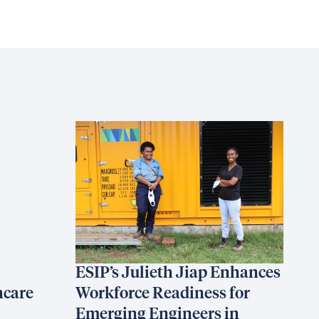
ESIP’s Julieth Jiap Enhances
hcare
Workforce Readiness for
Emerging Engineers in