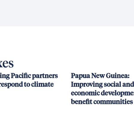
xes
ing Pacific partners
Papua New Guinea:
respond to climate
Improving social and
economic developmen
benefit communities