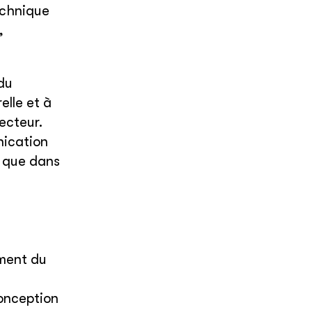
echnique
,
 du
elle et à
ecteur.
nication
i que dans
ement du
conception