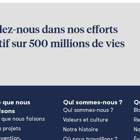
dez-nous dans nos efforts
if sur 500 millions de vies
 que nous
Qui sommes-nous ?
Q
Qui sommes-nous ?
Bl
isons
 que nous faisons
Valeurs et culture
Re
s projets
Notre histoire
No
évention,
Où nous travaillons ?
Év