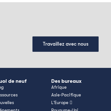
Travaillez avec nous
uoi de neuf
Des bureaux
og
Afrique
ssources
Asie-Pacifique
uvelles
L'Europe 
énements
Royaume-Uni