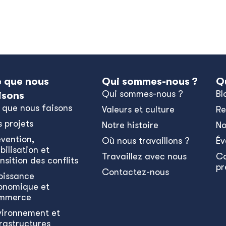
 que nous
Qui sommes-nous ?
Q
Qui sommes-nous ?
Bl
isons
 que nous faisons
Valeurs et culture
Re
s projets
Notre histoire
No
évention,
Où nous travaillons ?
Év
bilisation et
Travaillez avec nous
C
nsition des conflits
pr
Contactez-nous
oissance
onomique et
mmerce
vironnement et
frastructures