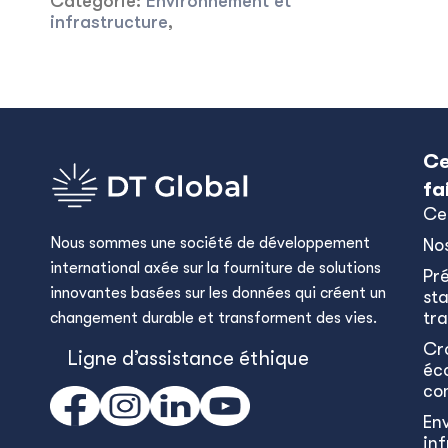
Catégorie:
Environnement et
infrastructure
,
Ce
fa
Ce
Nous sommes une société de développement
No
international axée sur la fourniture de solutions
Pr
innovantes basées sur les données qui créent un
sta
tra
changement durable et transforment des vies.
Cr
Ligne d’assistance éthique
éc
co
En
in