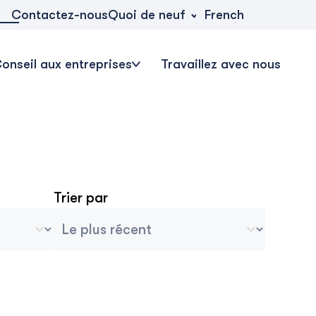
Quoi de neuf
Contactez-nous
French
onseil aux entreprises
Travaillez avec nous
Trier par
 du blog
Tri des archives
Trier le contenu