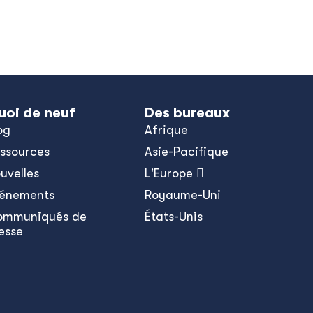
uoi de neuf
Des bureaux
og
Afrique
ssources
Asie-Pacifique
uvelles
L'Europe 
énements
Royaume-Uni
ommuniqués de
États-Unis
esse