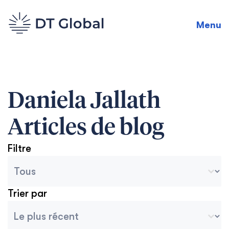
Menu
Daniela Jallath
Articles de blog
Filtre
Catégories des archives du blog
Seleccionar contenido
Trier par
Tri des archives
Ordenar contenido