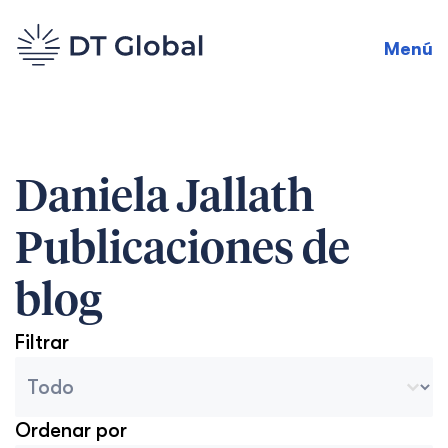
Menú
Daniela Jallath
Publicaciones de
blog
Filtrar
Categorías del archivo del blog
Sélectionnez le contenu
Ordenar por