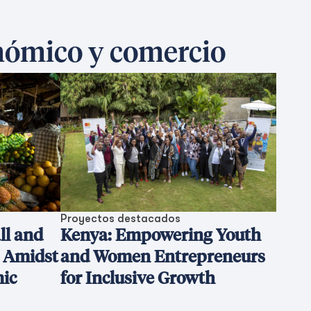
onómico y comercio
Proyectos destacados
ll and
Kenya: Empowering Youth
 Amidst
and Women Entrepreneurs
mic
for Inclusive Growth