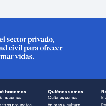
l sector privado,
d civil para ofrecer
rmar vidas.
é hacemos
Quiénes somos
N
é hacemos
Quiénes somos
Bl
estros proyectos
Valores y cultura
Re