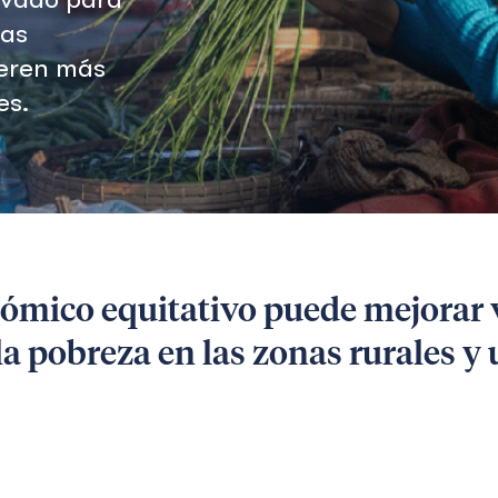
las
eren más
es.
ómico equitativo puede mejorar v
 la pobreza en las zonas rurales y