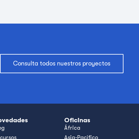
Consulta todos nuestros proyectos
ovedades
Oficinas
og
África
cursos
Asia-Pacífico