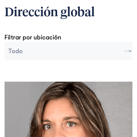
Dirección global
Filtrar por ubicación
Ubicación de nuestros miembros
Seleccionar contenido