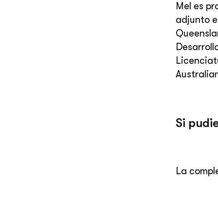
Mel es pr
adjunto e
Queenslan
Desarroll
Licenciat
Australia
Si pudi
La comple