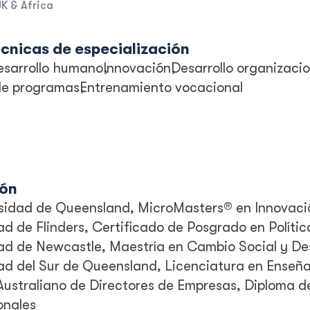
K & Africa
écnicas de especialización
esarrollo humano
Innovación
Desarrollo organizacio
de programas
Entrenamiento vocacional
ión
sidad de Queensland, MicroMasters® en Innovaci
ad de Flinders, Certificado de Posgrado en Polític
ad de Newcastle, Maestría en Cambio Social y Des
ad del Sur de Queensland, Licenciatura en Enseñ
 Australiano de Directores de Empresas, Diploma d
onales