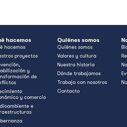
é hacemos
Quiénes somos
N
é hacemos
Quiénes somos
Bl
estros proyectos
Valores y cultura
Re
evención,
Nuestra historia
No
abilización y
Dónde trabajamos
Ev
ansformación de
Trabaja con nosotros
No
flictos
Contacto
ecimiento
onómico y comercio
dioambiente e
fraestructuras
bernanza