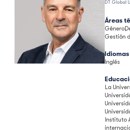
DT Global U
Áreas t
Género
D
Gestión 
Idiomas
Inglés
Educac
La Univer
Universid
Universid
Universid
Instituto
internaci