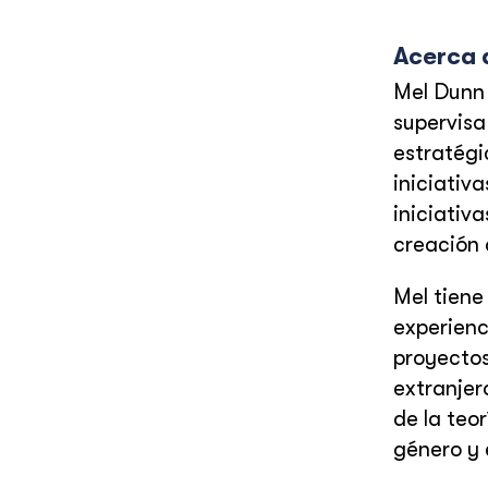
Acerca 
Mel Dunn 
supervisa
estratégi
iniciativ
iniciativ
creación 
Mel tiene
experienc
proyectos
extranjer
de la teo
género y 