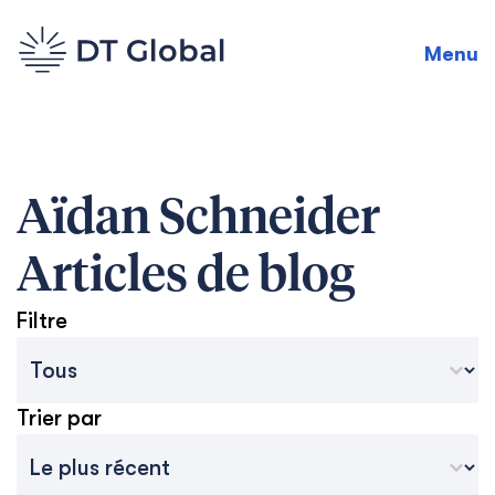
Menu
Aïdan Schneider
Articles de blog
Filtre
Catégories des archives du blog
Sélectionnez le contenu
Trier par
Tri des archives
Trier le contenu