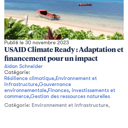
Publié le
30 novembre 2023
USAID Climate Ready : Adaptation et
financement pour un impact
Aïdan Schneider
Catégorie:
Résilience climatique
,
Environnement et
infrastructure
,
Gouvernance
environnementale
,
Finances, investissements et
commerce
,
Gestion des ressources naturelles
Catégorie:
Environnement et infrastructure
,