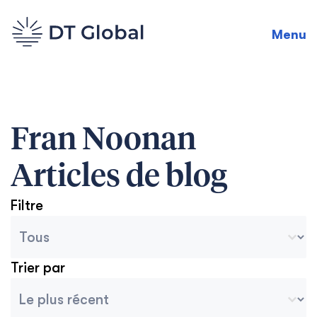
Menu
Fran Noonan
Articles de blog
Filtre
Catégories des archives du blog
Seleccionar contenido
Trier par
Tri des archives
Ordenar contenido