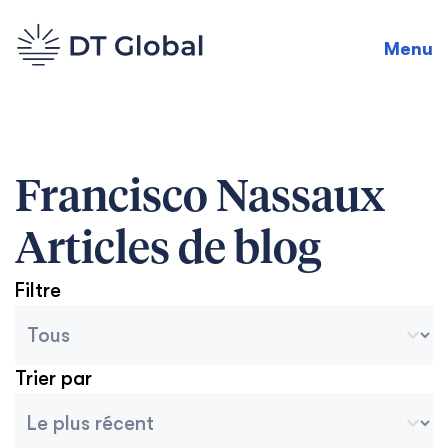
Menu
Francisco Nassaux
Articles de blog
Filtre
Catégories des archives du blog
Sélectionnez le contenu
Trier par
Tri des archives
Trier le contenu