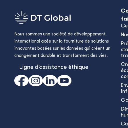
Ce
fa
Ce
Nous sommes une société de développement
No
international axée sur la fourniture de solutions
Pr
innovantes basées sur les données qui créent un
sta
tra
changement durable et transforment des vies.
Cr
Ligne d’assistance éthique
éc
co
En
in
Go
Dé
hu
Ca