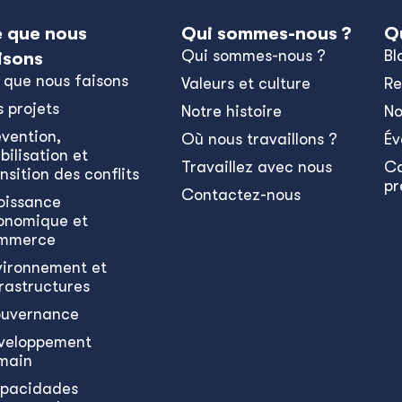
 que nous
Qui sommes-nous ?
Q
Qui sommes-nous ?
Bl
isons
 que nous faisons
Valeurs et culture
Re
s projets
Notre histoire
No
évention,
Où nous travaillons ?
Év
bilisation et
Travaillez avec nous
C
nsition des conflits
pr
Contactez-nous
oissance
onomique et
mmerce
vironnement et
frastructures
uvernance
veloppement
main
pacidades