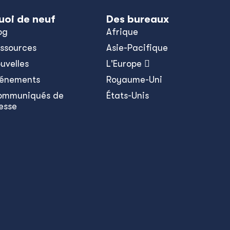
uoi de neuf
Des bureaux
og
Afrique
ssources
Asie-Pacifique
uvelles
L'Europe 
énements
Royaume-Uni
ommuniqués de
États-Unis
esse