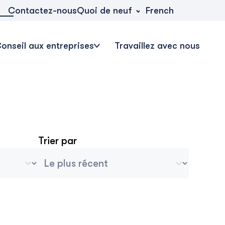
Quoi de neuf
Contactez-nous
French
onseil aux entreprises
Travaillez avec nous
Trier par
 du blog
Tri des archives
Trier le contenu