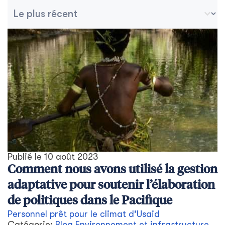
Tri des archives
Trier le contenu
Publié le
10 août 2023
Comment nous avons utilisé la gestion
adaptative pour soutenir l’élaboration
de politiques dans le Pacifique
Personnel prêt pour le climat d’Usaid
Catégorie:
Blog
,
Environnement et infrastructure