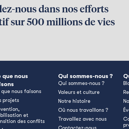
dez-nous dans nos efforts
if sur 500 millions de vies
 que nous
Qui sommes-nous ?
Q
Qui sommes-nous ?
Bl
isons
 que nous faisons
Valeurs et culture
Re
s projets
Notre histoire
No
évention,
Où nous travaillons ?
Év
bilisation et
Travaillez avec nous
C
nsition des conflits
pr
Contactez-nous