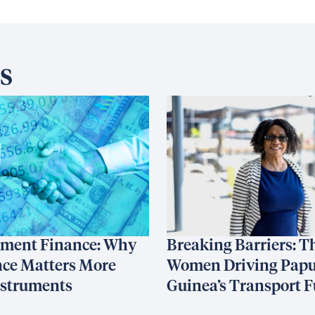
s
ment Finance: Why
Breaking Barriers: T
ce Matters More
Women Driving Pap
nstruments
Guinea’s Transport F