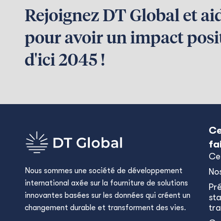
Rejoignez DT Global et ai
pour avoir un impact posit
d'ici 2045 !
Ce
fa
Ce
Nous sommes une société de développement
No
international axée sur la fourniture de solutions
Pr
innovantes basées sur les données qui créent un
sta
tra
changement durable et transforment des vies.