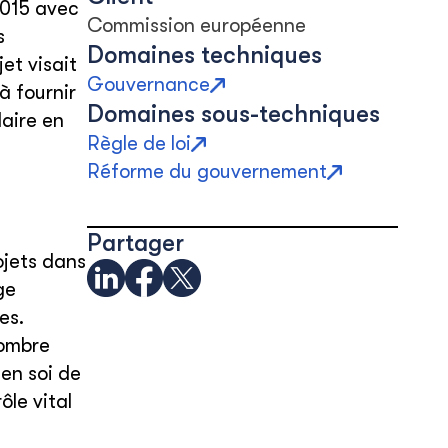
2015 avec
Commission européenne
s
Domaines techniques
et visait
Gouvernance
à fournir
Domaines sous-techniques
aire en
Règle de loi
Réforme du gouvernement
Partager
ojets dans
ge
es.
nombre
en soi de
ôle vital