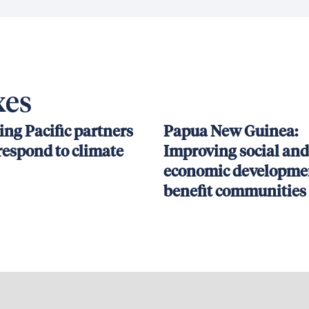
xes
ing Pacific partners
Papua New Guinea:
respond to climate
Improving social and
economic developmen
benefit communities