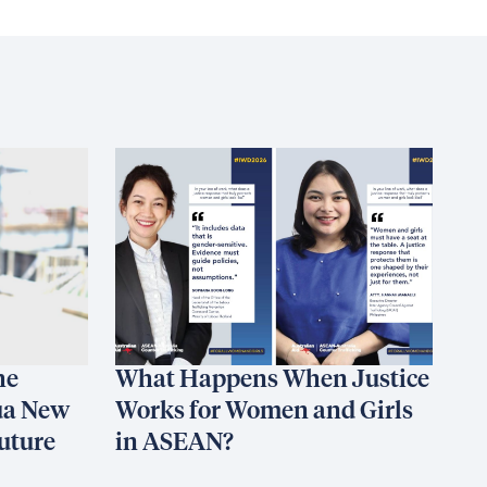
he
What Happens When Justice
ua New
Works for Women and Girls
uture
in ASEAN?