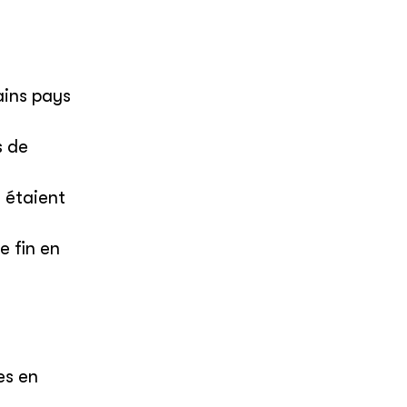
ains pays
s de
 étaient
e fin en
es en