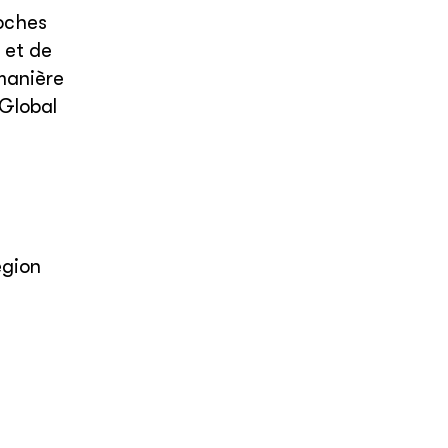
roches
 et de
manière
 Global
égion