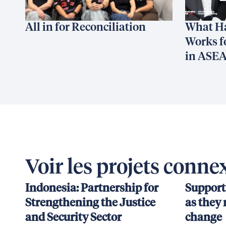
All in for Reconciliation
What H
Works f
in ASE
Voir les projets conne
Indonesia: Partnership for
Support
Strengthening the Justice
as they 
and Security Sector
change