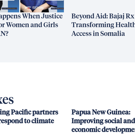
appens When Justice
Beyond Aid: Bajaj Rx
or Women and Girls
Transforming Healt
AN?
Access in Somalia
xes
ing Pacific partners
Papua New Guinea:
respond to climate
Improving social and
economic developmen