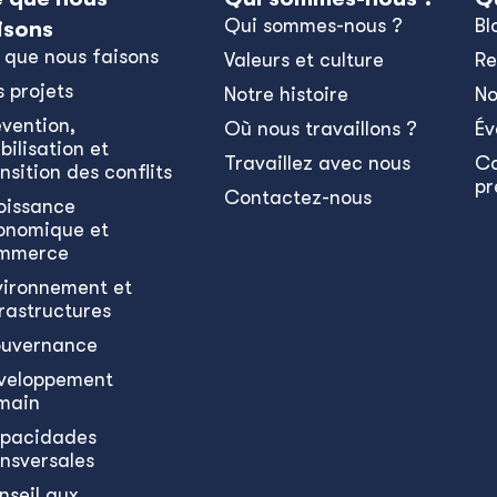
Qui sommes-nous ?
Bl
isons
 que nous faisons
Valeurs et culture
Re
s projets
Notre histoire
No
évention,
Où nous travaillons ?
Év
bilisation et
Travaillez avec nous
C
nsition des conflits
pr
Contactez-nous
oissance
onomique et
mmerce
vironnement et
frastructures
uvernance
veloppement
main
pacidades
ansversales
nseil aux