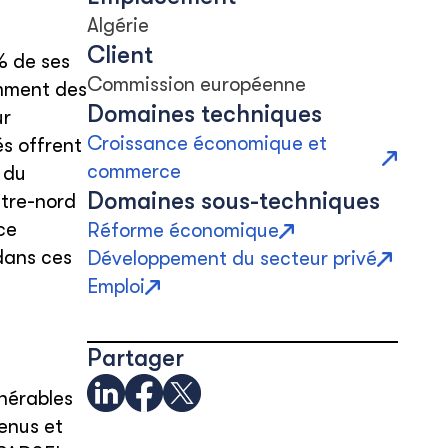
Algérie
Client
% de ses
Commission européenne
amment des
Domaines techniques
ur
Croissance économique et
és offrent
commerce
 du
Domaines sous-techniques
ntre-nord
ce
Réforme économique
dans ces
Développement du secteur privé
Emploi
Partager
lnérables
tenus et