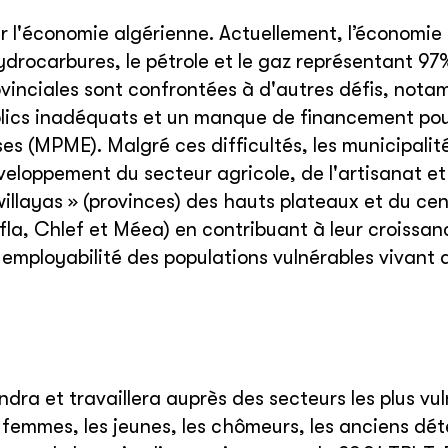
r l'économie algérienne. Actuellement, l’économie
rocarbures, le pétrole et le gaz représentant 97
rovinciales sont confrontées à d'autres défis, not
blics inadéquats et un manque de financement po
es (MPME). Malgré ces difficultés, les municipalit
eloppement du secteur agricole, de l'artisanat et
illayas » (provinces) des hauts plateaux et du ce
Defla, Chlef et Méea) en contribuant à leur croissan
 employabilité des populations vulnérables vivant 
dra et travaillera auprès des secteurs les plus vu
s femmes, les jeunes, les chômeurs, les anciens dé