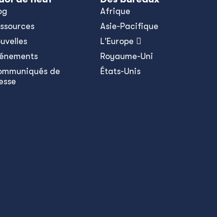
og
Afrique
ssources
Asie-Pacifique
uvelles
L'Europe 
énements
Royaume-Uni
ommuniqués de
États-Unis
esse