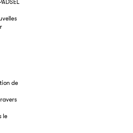
 PADSEL
uvelles
r
tion de
travers
 le