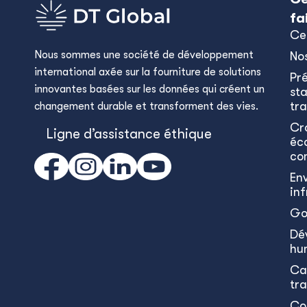
fa
Ce
Nous sommes une société de développement
No
international axée sur la fourniture de solutions
Pr
innovantes basées sur les données qui créent un
sta
tra
changement durable et transforment des vies.
Cr
Ligne d’assistance éthique
éc
co
En
in
Go
Dé
hu
Ca
tr
Co