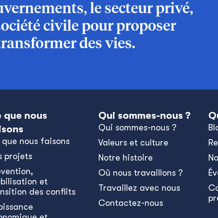
vernements, le secteur privé,
société civile pour proposer
transformer des vies.
 que nous
Qui sommes-nous ?
Q
Qui sommes-nous ?
Bl
isons
 que nous faisons
Valeurs et culture
Re
s projets
Notre histoire
No
évention,
Où nous travaillons ?
Év
bilisation et
Travaillez avec nous
C
nsition des conflits
pr
Contactez-nous
oissance
onomique et