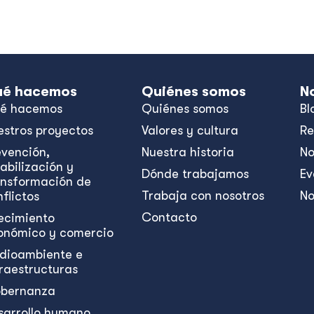
é hacemos
Quiénes somos
N
é hacemos
Quiénes somos
Bl
estros proyectos
Valores y cultura
Re
evención,
Nuestra historia
No
abilización y
Dónde trabajamos
Ev
ansformación de
Trabaja con nosotros
No
flictos
Contacto
ecimiento
onómico y comercio
dioambiente e
fraestructuras
bernanza
sarrollo humano