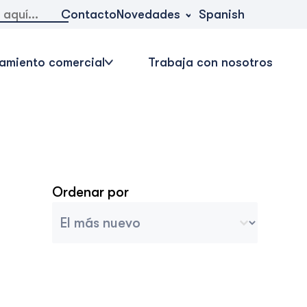
Novedades
Contacto
Spanish
amiento comercial
Trabaja con nosotros
Ordenar por
Ordenar archivo
Trier le contenu