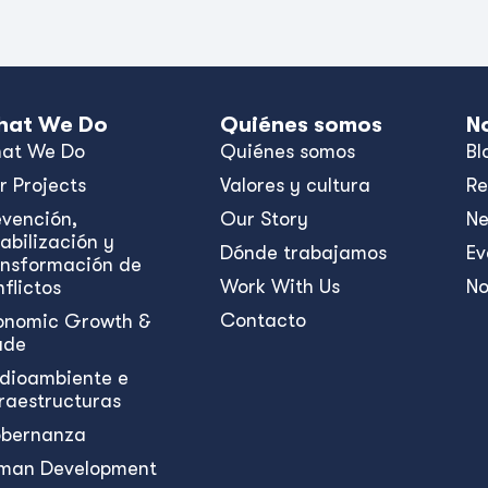
at We Do
Quiénes somos
N
at We Do
Quiénes somos
Bl
r Projects
Valores y cultura
Re
evención,
Our Story
N
abilización y
Dónde trabajamos
Ev
ansformación de
Work With Us
No
flictos
Contacto
onomic Growth &
ade
dioambiente e
fraestructuras
bernanza
man Development