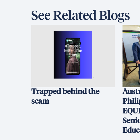
See Related Blogs
Trapped behind the
Austr
scam
Phil
EQUI
Seni
Educ