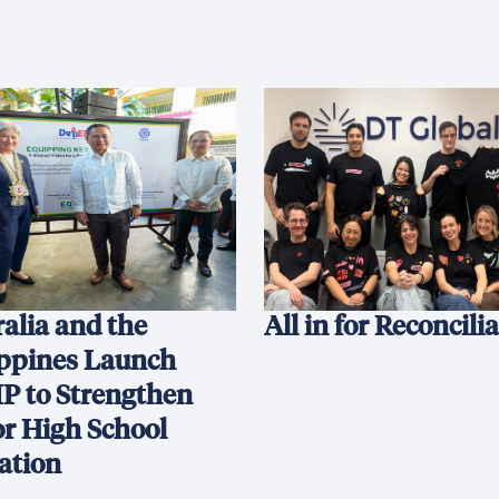
alia and the
All in for Reconcili
ippines Launch
P to Strengthen
or High School
ation