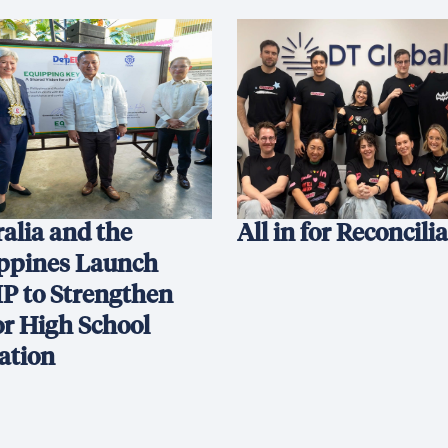
alia and the
All in for Reconcili
ippines Launch
P to Strengthen
or High School
ation