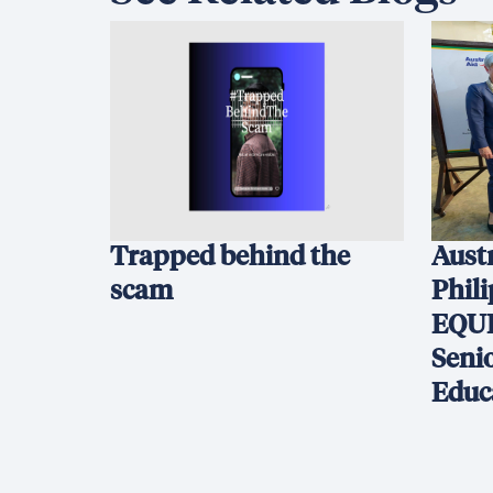
Trapped behind the
Austr
scam
Phil
EQUI
Seni
Educ