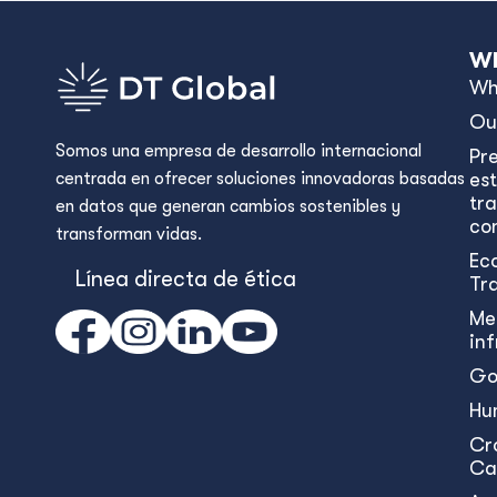
Wh
Wh
Ou
Somos una empresa de desarrollo internacional
Pr
centrada en ofrecer soluciones innovadoras basadas
est
tr
en datos que generan cambios sostenibles y
con
transforman vidas.
Ec
Línea directa de ética
Tr
Me
in
Go
Hu
Cr
Ca