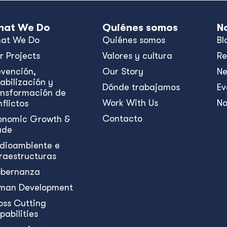
at We Do
Quiénes somos
N
at We Do
Quiénes somos
Bl
r Projects
Valores y cultura
Re
evención,
Our Story
N
abilización y
Dónde trabajamos
Ev
ansformación de
Work With Us
No
flictos
Contacto
onomic Growth &
ade
dioambiente e
fraestructuras
bernanza
man Development
oss Cutting
pabilities