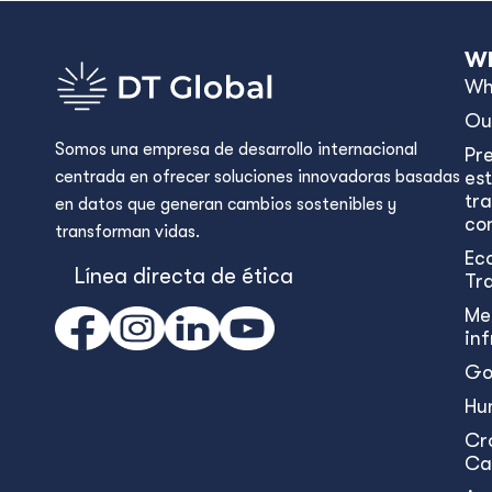
Wh
Wh
Ou
Somos una empresa de desarrollo internacional
Pr
centrada en ofrecer soluciones innovadoras basadas
est
tr
en datos que generan cambios sostenibles y
con
transforman vidas.
Ec
Línea directa de ética
Tr
Me
in
Go
Hu
Cr
Ca