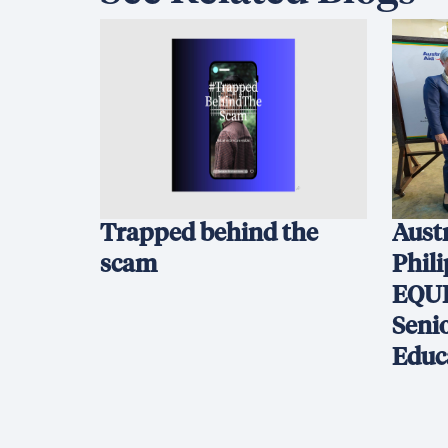
Trapped behind the
Austr
scam
Phil
EQUI
Seni
Educ