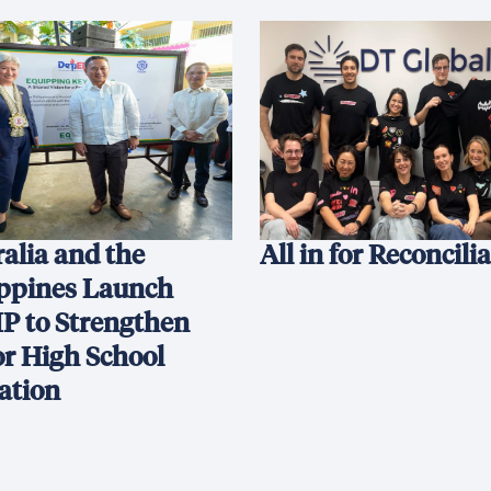
alia and the
All in for Reconcili
ippines Launch
P to Strengthen
or High School
ation