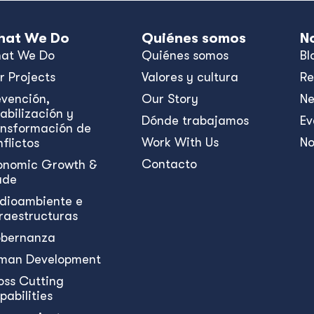
at We Do
Quiénes somos
N
at We Do
Quiénes somos
Bl
r Projects
Valores y cultura
Re
evención,
Our Story
N
abilización y
Dónde trabajamos
Ev
ansformación de
Work With Us
No
flictos
Contacto
onomic Growth &
ade
dioambiente e
fraestructuras
bernanza
man Development
oss Cutting
pabilities