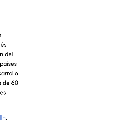
s
rés
n del
países
arrollo
s de 60
nes
dIn
,