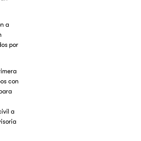
n a
n
dos por
rimera
pos con
 para
ivil a
isoria