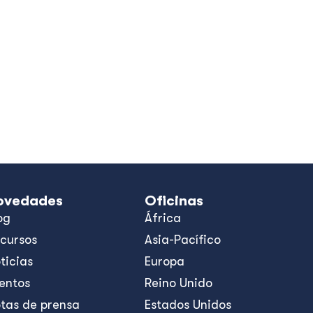
ovedades
Oficinas
og
África
cursos
Asia-Pacífico
ticias
Europa
entos
Reino Unido
tas de prensa
Estados Unidos