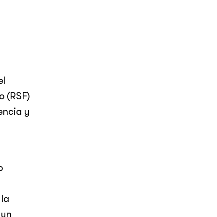
el
o (RSF)
encia y
o
 la
 un