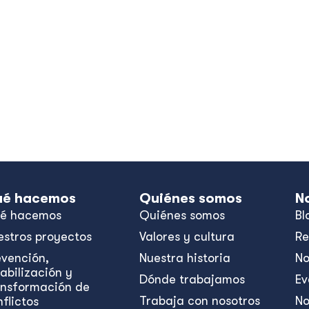
é hacemos
Quiénes somos
N
é hacemos
Quiénes somos
Bl
estros proyectos
Valores y cultura
Re
evención,
Nuestra historia
No
abilización y
Dónde trabajamos
Ev
ansformación de
Trabaja con nosotros
No
flictos