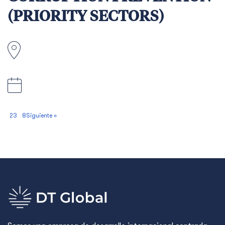
(PRIORITY SECTORS)
1
2
3
…
8
Siguiente »