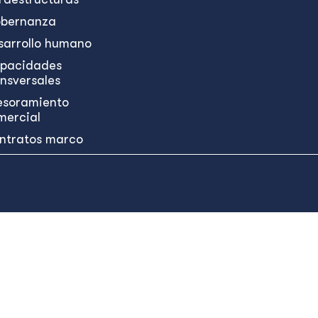
bernanza
sarrollo humano
pacidades
ansversales
esoramiento
mercial
ntratos marco