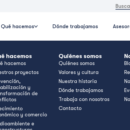
Buscar:
Qué hacemos
Dónde trabajamos
Asesor
é hacemos
Quiénes somos
N
é hacemos
Quiénes somos
Bl
estros proyectos
Valores y cultura
Re
evención,
Nuestra historia
No
abilización y
Dónde trabajamos
Ev
ansformación de
Trabaja con nosotros
No
flictos
Contacto
ecimiento
onómico y comercio
dioambiente e
fraestructuras