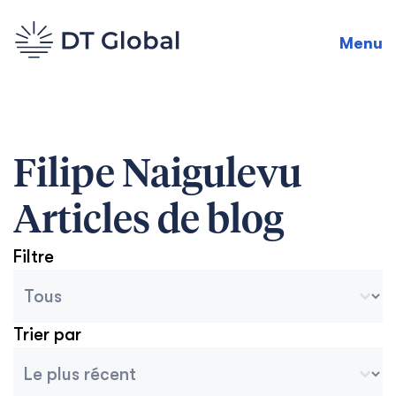
Menu
Filipe Naigulevu
Articles de blog
Filtre
Catégories des archives du blog
Seleccionar contenido
Trier par
Tri des archives
Ordenar contenido