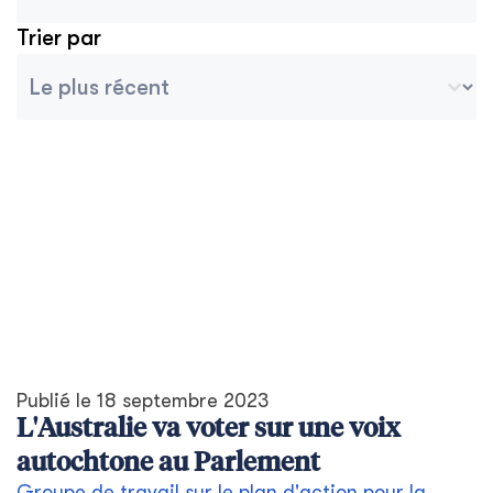
Trier par
Tri des archives
Ordenar contenido
Publié le
18 septembre 2023
L'Australie va voter sur une voix
autochtone au Parlement
Groupe de travail sur le plan d'action pour la