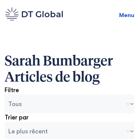
Menu
Sarah Bumbarger
Articles de blog
Filtre
Catégories des archives du blog
Sélectionnez le contenu
Trier par
Tri des archives
Trier le contenu