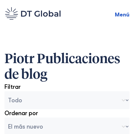
Menú
Piotr
Publicaciones
de blog
Filtrar
Categorías del archivo del blog
Seleccionar contenido
Ordenar por
Ordenar archivo
Ordenar contenido