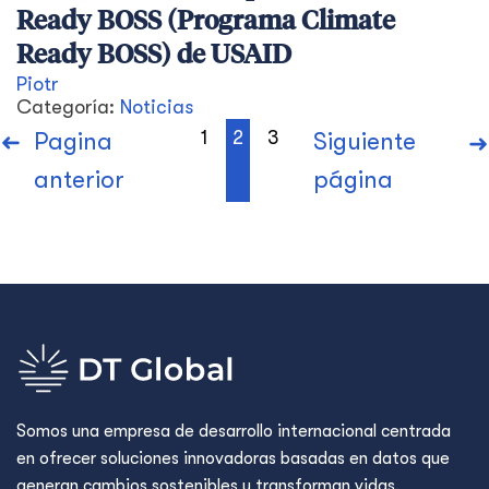
Ready BOSS (Programa Climate
Ready BOSS) de USAID
Piotr
Categoría:
Noticias
1
2
3
Pagina
Siguiente
anterior
página
Somos una empresa de desarrollo internacional centrada
en ofrecer soluciones innovadoras basadas en datos que
generan cambios sostenibles y transforman vidas.