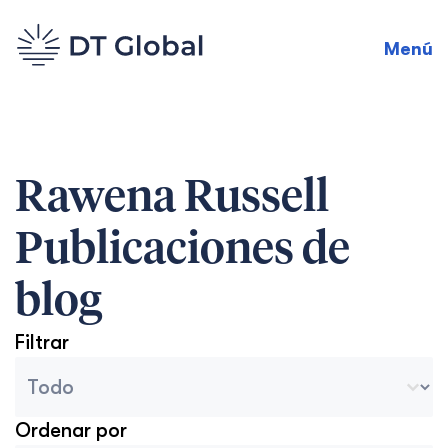
Menú
Rawena Russell
Publicaciones de
blog
Filtrar
Categorías del archivo del blog
Sélectionnez le contenu
Ordenar por