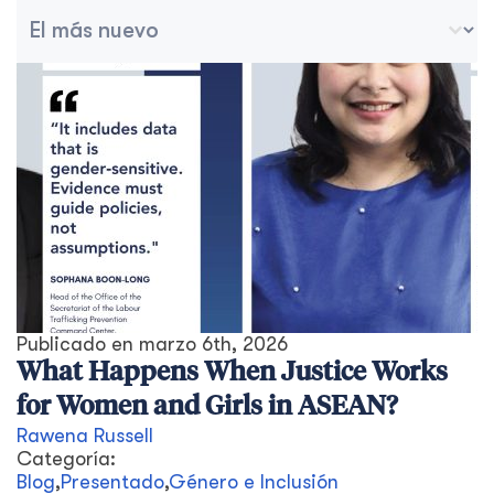
Ordenar archivo
Trier le contenu
Publicado en
marzo 6th, 2026
What Happens When Justice Works
for Women and Girls in ASEAN?
Rawena Russell
Categoría:
Blog
,
Presentado
,
Género e Inclusión