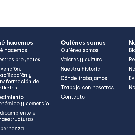
é hacemos
Quiénes somos
N
é hacemos
Quiénes somos
Bl
estros proyectos
Valores y cultura
Re
evención,
Nuestra historia
No
abilización y
Dónde trabajamos
Ev
ansformación de
Trabaja con nosotros
No
flictos
Contacto
ecimiento
onómico y comercio
dioambiente e
fraestructuras
bernanza