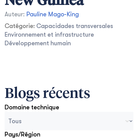
New Guinea
Auteur:
Pauline Mago-King
Catégorie:
Capacidades transversales
Environnement et infrastructure
Développement humain
Blogs récents
Domaine technique
Catégories des archives du blog
Sélectionnez le contenu
Pays/Région