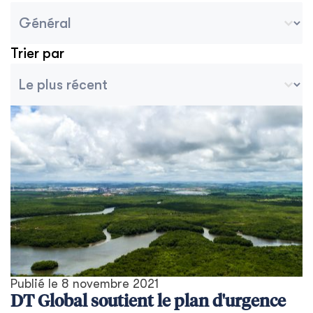
Blog Pays/Région Sélectionner
Sélectionnez le contenu
Trier par
Tri des archives
Trier le contenu
Publié le
8 novembre 2021
DT Global soutient le plan d'urgence