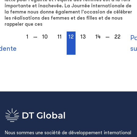
importante et inachevée. La Journée internationale de
la femme nous donne également l'occasion de célébrer
les réalisations des femmes et des filles et de nous
rappeler que ces
…
…
1
10
11
12
13
14
22
P
dente
su
Nous sommes une société de développement international