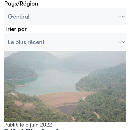
Pays/Région
Blog Pays/Région Sélectionner
Sélectionnez le contenu
Trier par
Tri des archives
Trier le contenu
Publié le
6 juin 2022