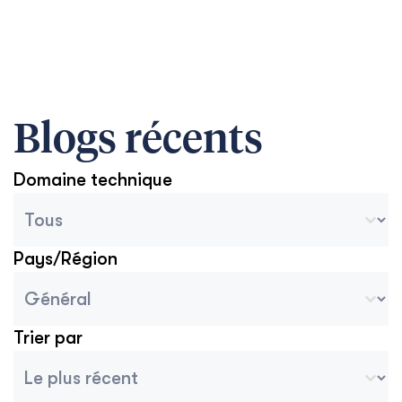
Blogs récents
Domaine technique
Catégories des archives du blog
Sélectionnez le contenu
Pays/Région
Blog Pays/Région Sélectionner
Sélectionnez le contenu
Trier par
Tri des archives
Trier le contenu