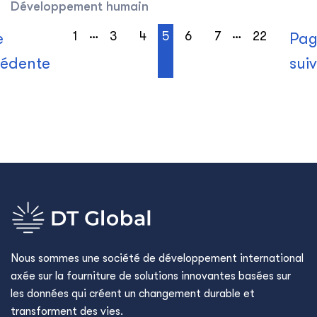
Développement humain
…
…
1
3
4
5
6
7
22
e
Pag
cédente
sui
Nous sommes une société de développement international
axée sur la fourniture de solutions innovantes basées sur
les données qui créent un changement durable et
transforment des vies.