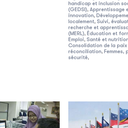
handicap et inclusion so
(GEDSI)
Apprentissage 
,
innovation
Développeme
,
localement
Suivi, évalua
,
recherche et apprentiss
(MERL)
Éducation et for
,
Emploi
Santé et nutritio
,
Consolidation de la paix
réconciliation
Femmes, p
,
sécurité
,