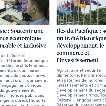
ie : Soutenir une
Îles du Pacifique : 
ance économique
un traité historique
durable et inclusive
développement, le
commerce et
re et sécurité
l’investissement
re
Réforme économique
,
mes de marché
Finances,
,
Agriculture et sécurité
sements et commerce
,
alimentaire
Réforme éc
ement du secteur privé
,
,
et systèmes de marché
ement rural
Tourisme et
,
,
investissements et com
L'engagement civique
,
Développement du secteu
du gouvernement
,
Développement rural
To
des finances publiques
,
Culture
L'engagement ci
ergie propre
Efficacité
,
,
Réforme du gouverneme
oppement
Technologie
,