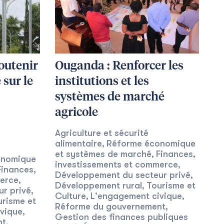
soutenir
Ouganda : Renforcer les
 sur le
institutions et les
systèmes de marché
agricole
Agriculture et sécurité
alimentaire
Réforme économique
,
et systèmes de marché
Finances,
,
onomique
investissements et commerce
,
Finances,
Développement du secteur privé
,
merce
,
Développement rural
Tourisme et
,
r privé
,
Culture
L'engagement civique
,
,
urisme et
Réforme du gouvernement
,
vique
,
Gestion des finances publiques
nt
,