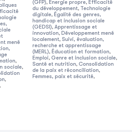
(GFP)
Énergie propre
Efficacité
,
,
bliques
du développement
Technologie
,
ficacité
digitale
Égalité des genres,
,
nologie
handicap et inclusion sociale
es,
(GEDSI)
Apprentissage et
,
ciale
innovation
Développement mené
,
et
localement
Suivi, évaluation,
,
nt mené
recherche et apprentissage
tion,
(MERL)
Éducation et formation
,
,
age
Emploi
Genre et inclusion sociale
,
,
mation
,
Santé et nutrition
Consolidation
,
n sociale
,
de la paix et réconciliation
,
lidation
Femmes, paix et sécurité
,
on
,
,