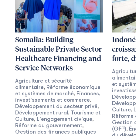
Somalia: Building
Indonés
Sustainable Private Sector
croiss
Healthcare Financing and
forte, 
Service Networks
Agricultu
alimentai
Agriculture et sécurité
et systè
alimentaire
Réforme économique
,
investis
et systèmes de marché
Finances,
,
Développ
investissements et commerce
,
Développ
Développement du secteur privé
,
Culture
,
Développement rural
Tourisme et
,
Réforme 
Culture
L'engagement civique
,
,
Gestion 
Réforme du gouvernement
,
(GFP)
Én
,
Gestion des finances publiques
du dével