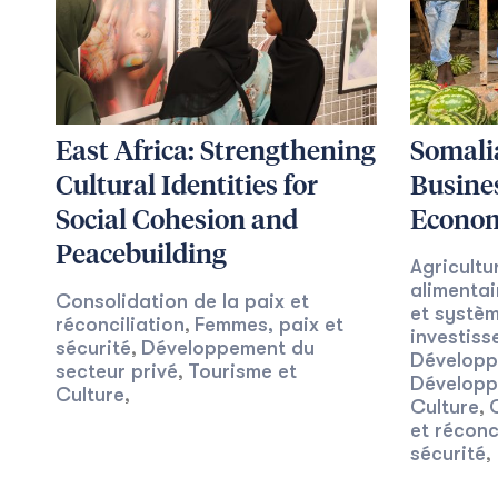
East Africa: Strengthening
Somali
Cultural Identities for
Busines
Social Cohesion and
Econom
Peacebuilding
Agricultu
alimentai
Consolidation de la paix et
et systè
réconciliation
Femmes, paix et
,
investis
sécurité
Développement du
,
Développ
secteur privé
Tourisme et
,
Développ
Culture
,
Culture
,
et réconc
sécurité
,