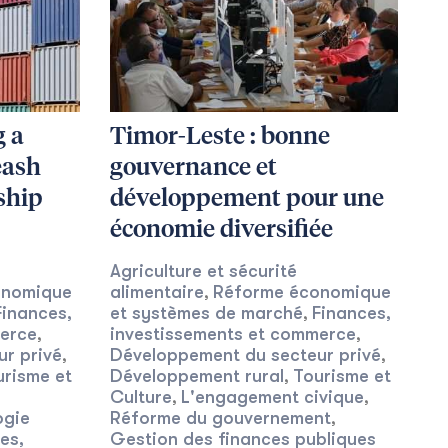
g a
Timor-Leste : bonne
eash
gouvernance et
ship
développement pour une
économie diversifiée
Agriculture et sécurité
onomique
alimentaire
Réforme économique
,
Finances,
et systèmes de marché
Finances,
,
merce
investissements et commerce
,
,
r privé
Développement du secteur privé
,
,
urisme et
Développement rural
Tourisme et
,
Culture
L'engagement civique
,
,
ogie
Réforme du gouvernement
,
es,
Gestion des finances publiques