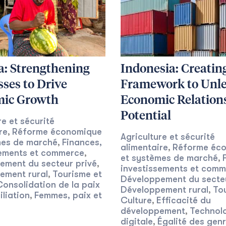
a: Strengthening
Indonesia: Creatin
ses to Drive
Framework to Unl
ic Growth
Economic Relation
Potential
re et sécurité
re
Réforme économique
,
Agriculture et sécurité
mes de marché
Finances,
,
alimentaire
Réforme éc
,
sements et commerce
,
et systèmes de marché
,
ement du secteur privé
,
investissements et com
ement rural
Tourisme et
,
Développement du secteu
Consolidation de la paix
Développement rural
To
,
iliation
Femmes, paix et
,
Culture
Efficacité du
,
développement
Technol
,
digitale
Égalité des genr
,