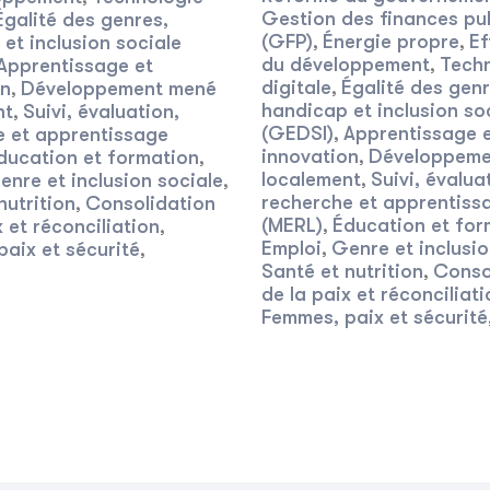
Gestion des finances pu
Égalité des genres,
(GFP)
Énergie propre
Ef
et inclusion sociale
,
,
du développement
Tech
Apprentissage et
,
digitale
Égalité des genr
on
Développement mené
,
,
handicap et inclusion so
nt
Suivi, évaluation,
,
(GEDSI)
Apprentissage 
e et apprentissage
,
innovation
Développeme
ducation et formation
,
,
localement
Suivi, évalua
enre et inclusion sociale
,
,
recherche et apprentiss
nutrition
Consolidation
,
(MERL)
Éducation et for
x et réconciliation
,
,
Emploi
Genre et inclusio
aix et sécurité
,
,
Santé et nutrition
Conso
,
de la paix et réconciliati
Femmes, paix et sécurité