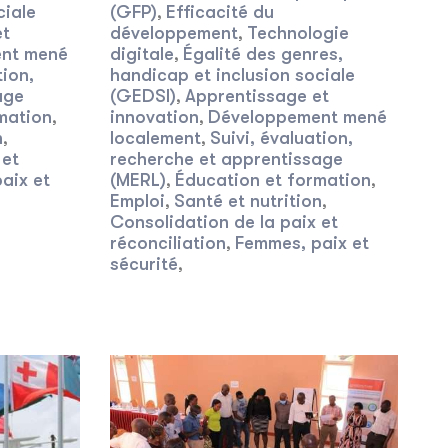
ciale
(GFP)
Efficacité du
,
et
développement
Technologie
,
nt mené
digitale
Égalité des genres,
,
tion,
handicap et inclusion sociale
age
(GEDSI)
Apprentissage et
,
mation
innovation
Développement mené
,
,
n
localement
Suivi, évaluation,
,
,
 et
recherche et apprentissage
aix et
(MERL)
Éducation et formation
,
,
Emploi
Santé et nutrition
,
,
Consolidation de la paix et
réconciliation
Femmes, paix et
,
sécurité
,