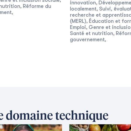
enre et inclusion sociale
,
innovation
Développeme
,
nutrition
Réforme du
,
localement
Suivi, évalua
,
ment
,
recherche et apprentiss
(MERL)
Éducation et for
,
Emploi
Genre et inclusio
,
Santé et nutrition
Réfor
,
gouvernement
,
ce domaine technique