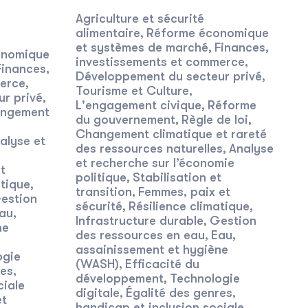
Agriculture et sécurité
alimentaire
Réforme économique
,
et systèmes de marché
Finances,
,
onomique
investissements et commerce
,
Finances,
Développement du secteur privé
,
merce
,
Tourisme et Culture
,
r privé
,
L'engagement civique
Réforme
,
ngement
du gouvernement
Règle de loi
,
,
Changement climatique et rareté
alyse et
des ressources naturelles
Analyse
,
et recherche sur l’économie
t
politique
Stabilisation et
,
atique
,
transition
Femmes, paix et
,
estion
sécurité
Résilience climatique
,
,
au,
Infrastructure durable
Gestion
,
ne
des ressources en eau
Eau,
,
assainissement et hygiène
ogie
(WASH)
Efficacité du
,
es,
développement
Technologie
,
ciale
digitale
Égalité des genres,
,
et
handicap et inclusion sociale