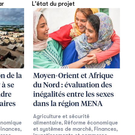
ar
L'état du projet
n de la
Moyen-Orient et Afrique
 à se
du Nord : évaluation des
ndre
inégalités entre les sexes
aires
dans la région MENA
Agriculture et sécurité
onomique
alimentaire
Réforme économique
,
Finances,
et systèmes de marché
Finances,
,