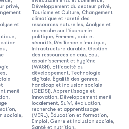
merce
investissements et commerce
,
,
r privé
Développement du secteur privé
,
,
ngement
Tourisme et Culture
Changement
,
climatique et rareté des
alyse et
ressources naturelles
Analyse et
,
recherche sur l’économie
atique
politique
Femmes, paix et
,
,
estion
sécurité
Résilience climatique
,
,
au,
Infrastructure durable
Gestion
,
ne
des ressources en eau
Eau,
,
assainissement et hygiène
ogie
(WASH)
Efficacité du
,
es,
développement
Technologie
,
ciale
digitale
Égalité des genres,
,
et
handicap et inclusion sociale
nt mené
(GEDSI)
Apprentissage et
,
tion,
innovation
Développement mené
,
age
localement
Suivi, évaluation,
,
mation
recherche et apprentissage
,
n sociale
(MERL)
Éducation et formation
,
,
,
Emploi
Genre et inclusion sociale
,
,
Santé et nutrition
,