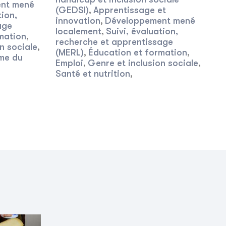
nt mené
(GEDSI)
Apprentissage et
,
tion,
innovation
Développement mené
,
age
localement
Suivi, évaluation,
,
mation
,
recherche et apprentissage
n sociale
,
(MERL)
Éducation et formation
,
,
me du
Emploi
Genre et inclusion sociale
,
,
Santé et nutrition
,