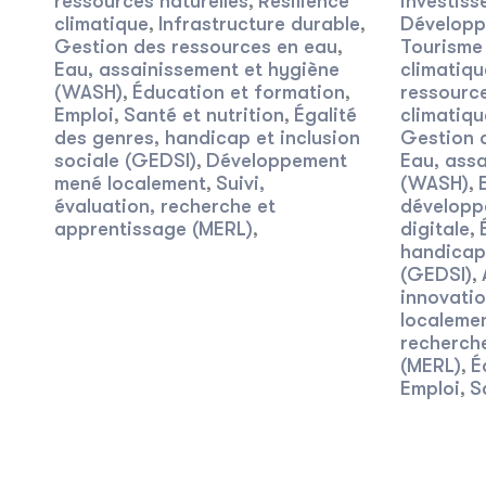
ressources naturelles
Résilience
investis
,
climatique
Infrastructure durable
Développ
,
,
Gestion des ressources en eau
Tourisme 
,
Eau, assainissement et hygiène
climatiqu
(WASH)
Éducation et formation
ressource
,
,
Emploi
Santé et nutrition
Égalité
climatiqu
,
,
des genres, handicap et inclusion
Gestion 
sociale (GEDSI)
Développement
Eau, assa
,
mené localement
Suivi,
(WASH)
,
,
évaluation, recherche et
développ
apprentissage (MERL)
digitale
,
,
handicap 
(GEDSI)
,
innovati
localeme
recherch
(MERL)
É
,
Emploi
S
,