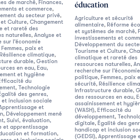
mes de marché
Finances,
,
éducation
sements et commerce
,
ement du secteur privé
,
Agriculture et sécurité
et Culture
Changement
,
alimentaire
Réforme éc
,
e et rareté des
et systèmes de marché
,
s naturelles
Analyse et
,
investissements et com
 sur l’économie
Développement du secteu
Femmes, paix et
,
Tourisme et Culture
Cha
,
Résilience climatique
,
climatique et rareté des
cture durable
Gestion
,
ressources naturelles
An
,
ources en eau
Eau,
,
recherche sur l’économie
sement et hygiène
politique
Femmes, paix e
,
Efficacité du
sécurité
Résilience clim
,
ement
Technologie
,
Infrastructure durable
G
,
Égalité des genres,
des ressources en eau
E
,
et inclusion sociale
assainissement et hygiè
Apprentissage et
(WASH)
Efficacité du
,
on
Développement mené
,
développement
Technol
,
nt
Suivi, évaluation,
,
digitale
Égalité des genr
,
e et apprentissage
handicap et inclusion so
ducation et formation
,
(GEDSI)
Apprentissage 
,