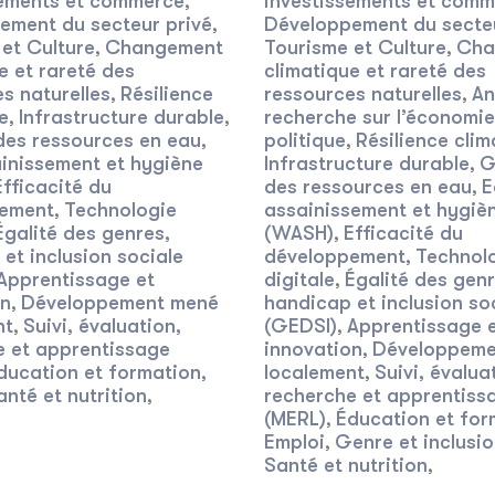
sements et commerce
investissements et com
,
ement du secteur privé
Développement du secteu
,
et Culture
Changement
Tourisme et Culture
Cha
,
,
e et rareté des
climatique et rareté des
s naturelles
Résilience
ressources naturelles
An
,
,
e
Infrastructure durable
recherche sur l’économie
,
,
des ressources en eau
politique
Résilience clim
,
,
inissement et hygiène
Infrastructure durable
G
,
Efficacité du
des ressources en eau
E
,
ement
Technologie
assainissement et hygiè
,
Égalité des genres,
(WASH)
Efficacité du
,
et inclusion sociale
développement
Technol
,
Apprentissage et
digitale
Égalité des genr
,
on
Développement mené
handicap et inclusion so
,
nt
Suivi, évaluation,
(GEDSI)
Apprentissage 
,
,
e et apprentissage
innovation
Développeme
,
ducation et formation
localement
Suivi, évalua
,
,
anté et nutrition
recherche et apprentiss
,
(MERL)
Éducation et for
,
Emploi
Genre et inclusio
,
Santé et nutrition
,