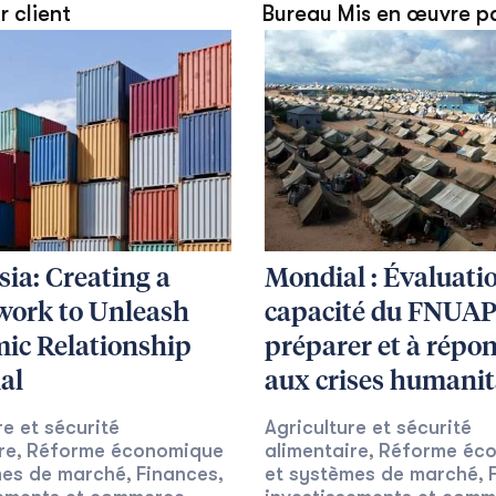
r client
Bureau Mis en œuvre p
ia: Creating a
Mondial : Évaluatio
ork to Unleash
capacité du FNUAP
ic Relationship
préparer et à répo
al
aux crises humanit
re et sécurité
Agriculture et sécurité
re
Réforme économique
alimentaire
Réforme éc
,
,
mes de marché
Finances,
et systèmes de marché
,
,