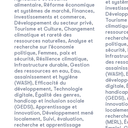
et systè
alimentaire
Réforme économique
,
investis
et systèmes de marché
Finances,
,
Développ
investissements et commerce
,
Tourisme 
Développement du secteur privé
,
climatiqu
Tourisme et Culture
Changement
,
ressource
climatique et rareté des
recherche
ressources naturelles
Analyse et
,
politique
recherche sur l’économie
sécurité
,
politique
Femmes, paix et
,
Infrastru
sécurité
Résilience climatique
,
,
des ress
Infrastructure durable
Gestion
,
assainis
des ressources en eau
Eau,
,
(WASH)
,
assainissement et hygiène
développ
(WASH)
Efficacité du
,
digitale
,
développement
Technologie
,
handicap 
digitale
Égalité des genres,
,
(GEDSI)
,
handicap et inclusion sociale
innovati
(GEDSI)
Apprentissage et
,
localeme
innovation
Développement mené
,
recherch
localement
Suivi, évaluation,
,
(MERL)
É
,
recherche et apprentissage