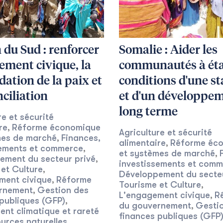
du Sud : renforcer
Somalie : Aider les
ement civique, la
communautés à étab
dation de la paix et
conditions d'une st
nciliation
et d'un développem
long terme
re et sécurité
re
Réforme économique
,
Agriculture et sécurité
mes de marché
Finances,
,
alimentaire
Réforme éc
,
sements et commerce
,
et systèmes de marché
,
ement du secteur privé
,
investissements et com
et Culture
,
Développement du secteu
ment civique
Réforme
,
Tourisme et Culture
,
rnement
Gestion des
,
L'engagement civique
R
,
publiques (GFP)
,
du gouvernement
Gesti
,
nt climatique et rareté
finances publiques (GFP
urces naturelles
,