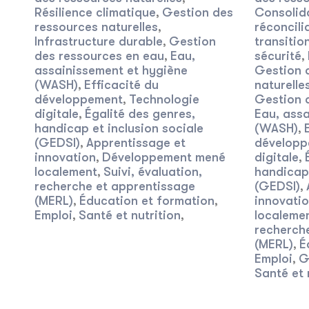
Résilience climatique
Gestion des
Consolida
,
ressources naturelles
réconcili
,
Infrastructure durable
Gestion
transitio
,
des ressources en eau
Eau,
sécurité
,
,
assainissement et hygiène
Gestion 
(WASH)
Efficacité du
naturelle
,
développement
Technologie
Gestion 
,
digitale
Égalité des genres,
Eau, assa
,
handicap et inclusion sociale
(WASH)
,
(GEDSI)
Apprentissage et
développ
,
innovation
Développement mené
digitale
,
,
localement
Suivi, évaluation,
handicap 
,
recherche et apprentissage
(GEDSI)
,
(MERL)
Éducation et formation
innovati
,
,
Emploi
Santé et nutrition
localeme
,
,
recherch
(MERL)
É
,
Emploi
G
,
Santé et 