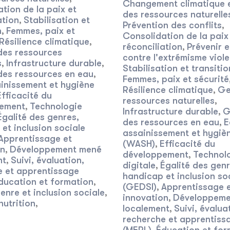
Changement climatique e
tion de la paix et
des ressources naturelle
ation
Stabilisation et
,
Prévention des conflits
,
n
Femmes, paix et
,
Consolidation de la paix
Résilience climatique
,
réconciliation
Prévenir e
,
des ressources
contre l'extrémisme viole
s
Infrastructure durable
,
,
Stabilisation et transitio
des ressources en eau
,
Femmes, paix et sécurité
inissement et hygiène
Résilience climatique
Ge
,
Efficacité du
ressources naturelles
,
ement
Technologie
,
Infrastructure durable
G
,
Égalité des genres,
des ressources en eau
E
,
et inclusion sociale
assainissement et hygiè
Apprentissage et
(WASH)
Efficacité du
,
on
Développement mené
,
développement
Technol
,
nt
Suivi, évaluation,
,
digitale
Égalité des genr
,
e et apprentissage
handicap et inclusion so
ducation et formation
,
(GEDSI)
Apprentissage 
,
enre et inclusion sociale
,
innovation
Développeme
,
nutrition
,
localement
Suivi, évalua
,
recherche et apprentiss