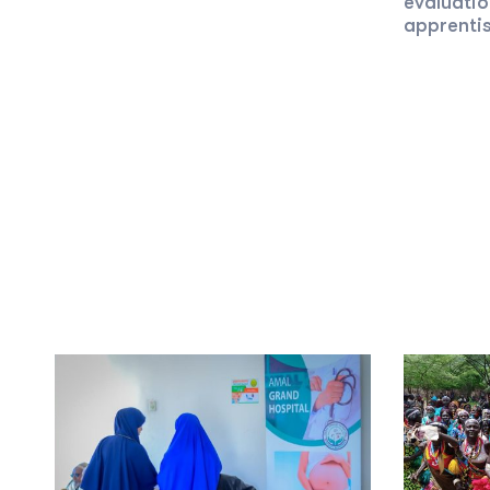
évaluatio
apprenti