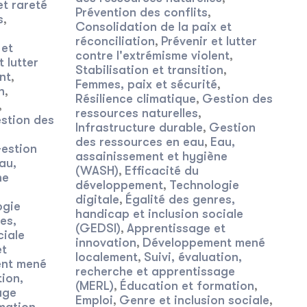
t rareté
Prévention des conflits
,
s
,
Consolidation de la paix et
réconciliation
Prévenir et lutter
,
 et
contre l'extrémisme violent
,
t lutter
Stabilisation et transition
,
nt
,
Femmes, paix et sécurité
,
n
,
Résilience climatique
Gestion des
,
,
ressources naturelles
,
stion des
Infrastructure durable
Gestion
,
des ressources en eau
Eau,
,
estion
assainissement et hygiène
au,
(WASH)
Efficacité du
,
ne
développement
Technologie
,
digitale
Égalité des genres,
,
ogie
handicap et inclusion sociale
es,
(GEDSI)
Apprentissage et
,
ciale
innovation
Développement mené
,
et
localement
Suivi, évaluation,
,
nt mené
recherche et apprentissage
tion,
(MERL)
Éducation et formation
,
,
age
Emploi
Genre et inclusion sociale
,
,