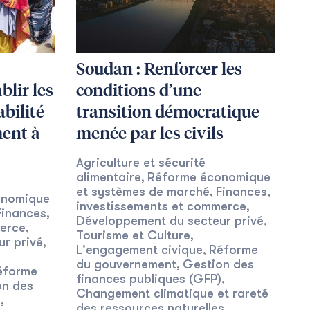
Soudan : Renforcer les
lir les
conditions d’une
abilité
transition démocratique
ent à
menée par les civils
Agriculture et sécurité
alimentaire
Réforme économique
,
et systèmes de marché
Finances,
,
onomique
investissements et commerce
,
Finances,
Développement du secteur privé
,
merce
,
Tourisme et Culture
,
r privé
,
L'engagement civique
Réforme
,
du gouvernement
Gestion des
,
éforme
finances publiques (GFP)
,
on des
Changement climatique et rareté
)
,
des ressources naturelles
,