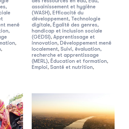
ogie
des ressources en eau
Eau,
,
es,
assainissement et hygiène
ciale
(WASH)
Efficacité du
,
et
développement
Technologie
,
nt mené
digitale
Égalité des genres,
,
tion,
handicap et inclusion sociale
age
(GEDSI)
Apprentissage et
,
mation
innovation
Développement mené
,
,
n
localement
Suivi, évaluation,
,
,
recherche et apprentissage
(MERL)
Éducation et formation
,
,
Emploi
Santé et nutrition
,
,