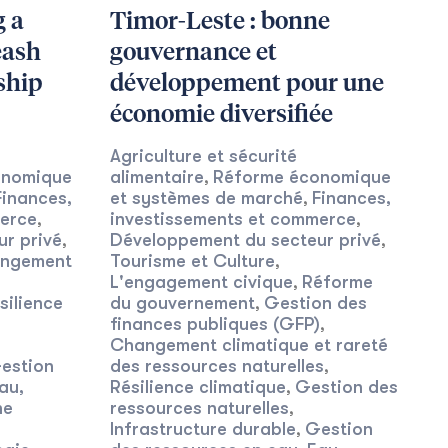
g a
Timor-Leste : bonne
eash
gouvernance et
ship
développement pour une
économie diversifiée
Agriculture et sécurité
onomique
alimentaire
Réforme économique
,
Finances,
et systèmes de marché
Finances,
,
merce
investissements et commerce
,
,
r privé
Développement du secteur privé
,
,
ngement
Tourisme et Culture
,
L'engagement civique
Réforme
,
silience
du gouvernement
Gestion des
,
finances publiques (GFP)
,
Changement climatique et rareté
estion
des ressources naturelles
,
au,
Résilience climatique
Gestion des
,
ne
ressources naturelles
,
Infrastructure durable
Gestion
,