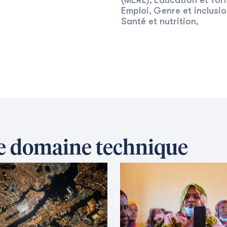
(MERL)
Éducation et for
,
Emploi
Genre et inclusio
,
Santé et nutrition
,
ce domaine technique