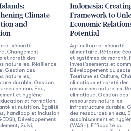
 Islands:
Indonesia: Creatin
thening Climate
Framework to Unl
tion and
Economic Relation
tion
Potential
re et sécurité
Agriculture et sécurité
re
Changement
alimentaire
Réforme éc
,
,
e et rareté des
et systèmes de marché
,
s naturelles
Résilience
investissements et com
,
e
Gestion des
Développement du secteu
,
s naturelles
Tourisme et Culture
Cha
,
,
cture durable
Gestion
climatique et rareté des
,
ources en eau
Eau,
ressources naturelles
Ré
,
,
sement et hygiène
climatique
Gestion des
,
Éducation et formation
ressources naturelles
,
,
anté et nutrition
Égalité
Infrastructure durable
G
,
,
s, handicap et inclusion
des ressources en eau
E
,
GEDSI)
Développement
assainissement et hygiè
,
alement
Suivi,
(WASH)
Efficacité du
,
,