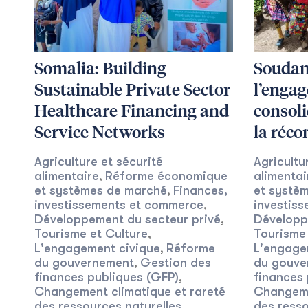
Somalia: Building
Soudan 
Sustainable Private Sector
l’engag
Healthcare Financing and
consoli
Service Networks
la réco
Agriculture et sécurité
Agricultu
alimentaire
Réforme économique
alimentai
,
et systèmes de marché
Finances,
et systè
,
investissements et commerce
investis
,
Développement du secteur privé
Développ
,
Tourisme et Culture
Tourisme 
,
L'engagement civique
Réforme
L'engage
,
du gouvernement
Gestion des
du gouve
,
finances publiques (GFP)
finances 
,
Changement climatique et rareté
Changeme
des ressources naturelles
des resso
,