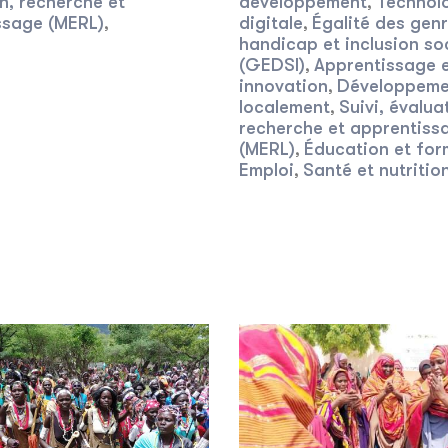
n, recherche et
développement
Technol
,
ssage (MERL)
digitale
Égalité des genr
,
,
handicap et inclusion so
(GEDSI)
Apprentissage 
,
innovation
Développeme
,
localement
Suivi, évalua
,
recherche et apprentiss
(MERL)
Éducation et for
,
Emploi
Santé et nutritio
,