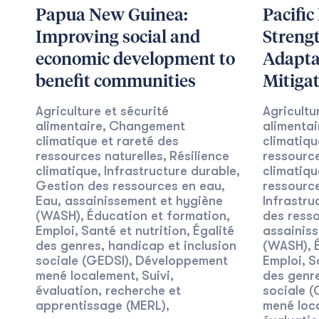
Papua New Guinea:
Pacific
Improving social and
Streng
economic development to
Adapta
benefit communities
Mitiga
Agriculture et sécurité
Agricultu
alimentaire
Changement
alimentai
,
climatique et rareté des
climatiqu
ressources naturelles
Résilience
ressource
,
climatique
Infrastructure durable
climatiqu
,
,
Gestion des ressources en eau
ressource
,
Eau, assainissement et hygiène
Infrastru
(WASH)
Éducation et formation
des ress
,
,
Emploi
Santé et nutrition
Égalité
assainis
,
,
des genres, handicap et inclusion
(WASH)
,
sociale (GEDSI)
Développement
Emploi
S
,
,
mené localement
Suivi,
des genre
,
évaluation, recherche et
sociale (
apprentissage (MERL)
mené loc
,