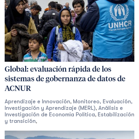
Global: evaluación rápida de los
sistemas de gobernanza de datos de
ACNUR
Aprendizaje e Innovación
Monitoreo, Evaluación,
,
Investigación y Aprendizaje (MERL)
Análisis e
,
Investigación de Economía Política
Estabilización
,
y transición
,