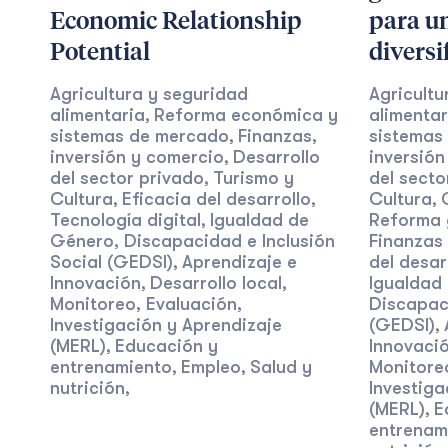
Economic Relationship
para u
Potential
diversi
Agricultura y seguridad
Agricultu
alimentaria
Reforma económica y
alimentar
,
sistemas de mercado
Finanzas,
sistemas
,
inversión y comercio
Desarrollo
inversión
,
del sector privado
Turismo y
del secto
,
Cultura
Eficacia del desarrollo
Cultura
,
,
,
Tecnología digital
Igualdad de
Reforma 
,
Género, Discapacidad e Inclusión
Finanzas 
Social (GEDSI)
Aprendizaje e
del desar
,
Innovación
Desarrollo local
Igualdad
,
,
Monitoreo, Evaluación,
Discapaci
Investigación y Aprendizaje
(GEDSI)
,
(MERL)
Educación y
Innovaci
,
entrenamiento
Empleo
Salud y
Monitoreo
,
,
nutrición
Investiga
,
(MERL)
E
,
entrenam