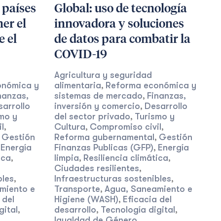
 países
Global: uso de tecnología
er el
innovadora y soluciones
e el
de datos para combatir la
COVID-19
Agricultura y seguridad
onómica y
alimentaria
Reforma económica y
,
nanzas,
sistemas de mercado
Finanzas,
,
sarrollo
inversión y comercio
Desarrollo
,
mo y
del sector privado
Turismo y
,
l
Cultura
Compromiso civil
,
,
,
Gestión
Reforma gubernamental
Gestión
,
,
Energía
Finanzas Publicas (GFP)
Energía
,
,
ica
limpia
Resiliencia climática
,
,
,
Ciudades resilientes
,
bles
Infraestructuras sostenibles
,
,
miento e
Transporte
Agua, Saneamiento e
,
 del
Higiene (WASH)
Eficacia del
,
gital
desarrollo
Tecnología digital
,
,
,
Igualdad de Género,