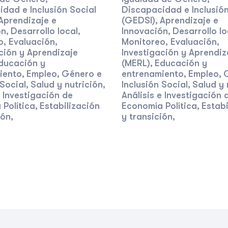
dad e Inclusión Social
Discapacidad e Inclusión
Aprendizaje e
(GEDSI)
Aprendizaje e
,
ón
Desarrollo local
Innovación
Desarrollo lo
,
,
,
, Evaluación,
Monitoreo, Evaluación,
ción y Aprendizaje
Investigación y Aprendiz
ducación y
(MERL)
Educación y
,
iento
Empleo
Género e
entrenamiento
Empleo
,
,
,
,
 Social
Salud y nutrición
Inclusión Social
Salud y 
,
,
,
e Investigación de
Análisis e Investigación 
Política
Estabilización
Economía Política
Estabi
,
,
ión
y transición
,
,