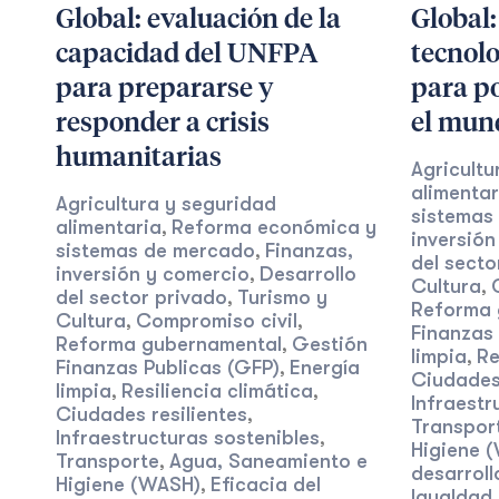
Global: evaluación de la
Global:
capacidad del UNFPA
tecnol
para prepararse y
para po
responder a crisis
el mun
humanitarias
Agricultu
alimentar
Agricultura y seguridad
sistemas
alimentaria
Reforma económica y
,
inversión
sistemas de mercado
Finanzas,
,
del secto
inversión y comercio
Desarrollo
,
Cultura
,
del sector privado
Turismo y
,
Reforma 
Cultura
Compromiso civil
,
,
Finanzas 
Reforma gubernamental
Gestión
,
limpia
Re
,
Finanzas Publicas (GFP)
Energía
,
Ciudades 
limpia
Resiliencia climática
,
,
Infraestr
Ciudades resilientes
,
Transpor
Infraestructuras sostenibles
,
Higiene 
Transporte
Agua, Saneamiento e
,
desarroll
Higiene (WASH)
Eficacia del
,
Igualdad