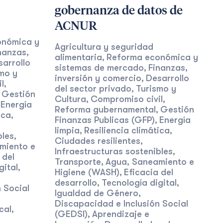
gobernanza de datos de
ACNUR
onómica y
Agricultura y seguridad
nanzas,
alimentaria
Reforma económica y
,
sarrollo
sistemas de mercado
Finanzas,
,
mo y
inversión y comercio
Desarrollo
,
l
,
del sector privado
Turismo y
,
Gestión
,
Cultura
Compromiso civil
,
,
Energía
,
Reforma gubernamental
Gestión
,
ica
,
Finanzas Publicas (GFP)
Energía
,
limpia
Resiliencia climática
,
,
bles
,
Ciudades resilientes
,
miento e
Infraestructuras sostenibles
,
 del
Transporte
Agua, Saneamiento e
,
gital
,
Higiene (WASH)
Eficacia del
,
desarrollo
Tecnología digital
,
,
 Social
Igualdad de Género,
Discapacidad e Inclusión Social
cal
,
(GEDSI)
Aprendizaje e
,