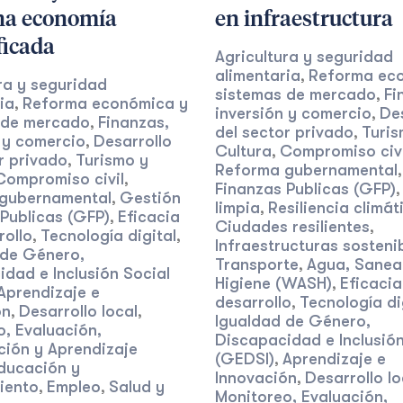
na economía
en infraestructura
ficada
Agricultura y seguridad
alimentaria
Reforma ec
,
ra y seguridad
sistemas de mercado
Fi
,
ia
Reforma económica y
,
inversión y comercio
De
,
 de mercado
Finanzas,
,
del sector privado
Turis
,
 y comercio
Desarrollo
,
Cultura
Compromiso civi
,
r privado
Turismo y
,
Reforma gubernamental
Compromiso civil
,
Finanzas Publicas (GFP)
gubernamental
Gestión
,
limpia
Resiliencia climát
,
Publicas (GFP)
Eficacia
,
Ciudades resilientes
,
rollo
Tecnología digital
,
,
Infraestructuras sosteni
 de Género,
Transporte
Agua, Sanea
,
dad e Inclusión Social
Higiene (WASH)
Eficacia
,
Aprendizaje e
desarrollo
Tecnología di
,
ón
Desarrollo local
,
,
Igualdad de Género,
, Evaluación,
Discapacidad e Inclusión
ción y Aprendizaje
(GEDSI)
Aprendizaje e
,
ducación y
Innovación
Desarrollo lo
,
iento
Empleo
Salud y
,
,
Monitoreo, Evaluación,