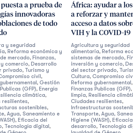
 puesta a prueba de
África: ayudar a los
ogías innovadoras
a reforzar y manten
blaciones de todo
acceso a datos sobr
do
VIH y la COVID-19
ra y seguridad
Agricultura y seguridad
ia
Reforma económica y
alimentaria
Reforma ec
,
,
 de mercado
Finanzas,
sistemas de mercado
Fi
,
,
 y comercio
Desarrollo
inversión y comercio
De
,
,
r privado
Turismo y
del sector privado
Turis
,
,
Compromiso civil
Cultura
Compromiso civi
,
,
gubernamental
Gestión
Reforma gubernamental
,
Publicas (GFP)
Energía
Finanzas Publicas (GFP)
,
siliencia climática
limpia
Resiliencia climát
,
,
resilientes
Ciudades resilientes
,
,
ucturas sostenibles
Infraestructuras sosteni
,
te
Agua, Saneamiento e
Transporte
Agua, Sanea
,
,
(WASH)
Eficacia del
Higiene (WASH)
Eficacia
,
,
o
Tecnología digital
desarrollo
Tecnología di
,
,
,
 de Género,
Igualdad de Género,