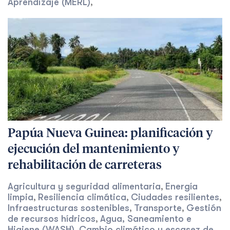
Aprendizaje (MERL)
,
Papúa Nueva Guinea: planificación y
ejecución del mantenimiento y
rehabilitación de carreteras
Agricultura y seguridad alimentaria
Energía
,
limpia
Resiliencia climática
Ciudades resilientes
,
,
,
Infraestructuras sostenibles
Transporte
Gestión
,
,
de recursos hídricos
Agua, Saneamiento e
,
Higiene (WASH)
Cambio climático y escasez de