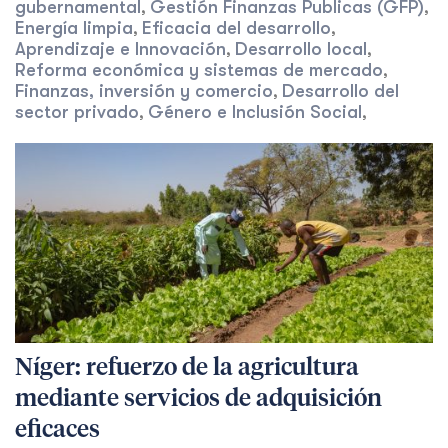
gubernamental
Gestión Finanzas Publicas (GFP)
,
,
Energía limpia
Eficacia del desarrollo
,
,
Aprendizaje e Innovación
Desarrollo local
,
,
Reforma económica y sistemas de mercado
,
Finanzas, inversión y comercio
Desarrollo del
,
sector privado
Género e Inclusión Social
,
,
Níger: refuerzo de la agricultura
mediante servicios de adquisición
eficaces