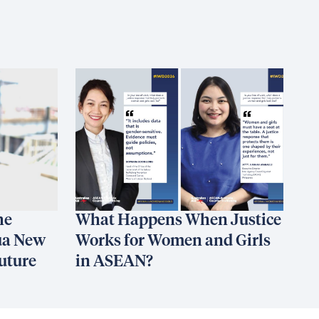
he
What Happens When Justice
ua New
Works for Women and Girls
uture
in ASEAN?