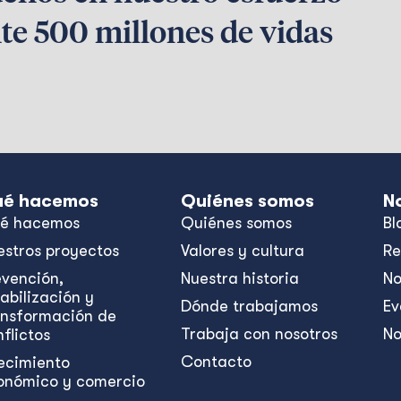
te 500 millones de vidas
é hacemos
Quiénes somos
N
é hacemos
Quiénes somos
Bl
estros proyectos
Valores y cultura
Re
evención,
Nuestra historia
No
abilización y
Dónde trabajamos
Ev
ansformación de
Trabaja con nosotros
No
flictos
Contacto
ecimiento
onómico y comercio