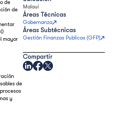
so de
Malaui
ación de
Áreas Técnicas
Gobernanza
mentar
Áreas Subtécnicas
50
Gestión Finanzas Publicas (GFP)
el mayor
Compartir
ración
sables de
 procesos
mas y