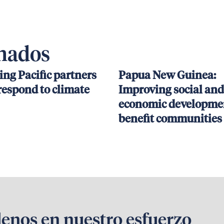
onados
ing Pacific partners
Papua New Guinea:
respond to climate
Improving social and
economic developmen
benefit communities
denos en nuestro esfuerzo