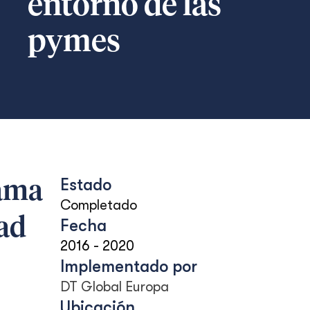
entorno de las
pymes
Estado
rama
Completado
dad
Fecha
2016
-
2020
Implementado por
DT Global Europa
Ubicación