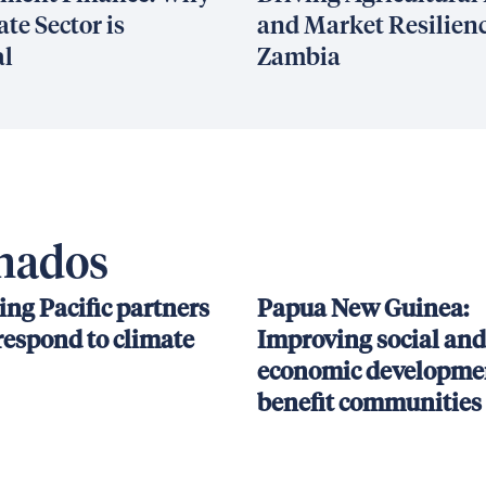
ate Sector is
and Market Resilienc
al
Zambia
onados
ing Pacific partners
Papua New Guinea:
respond to climate
Improving social and
economic developmen
benefit communities