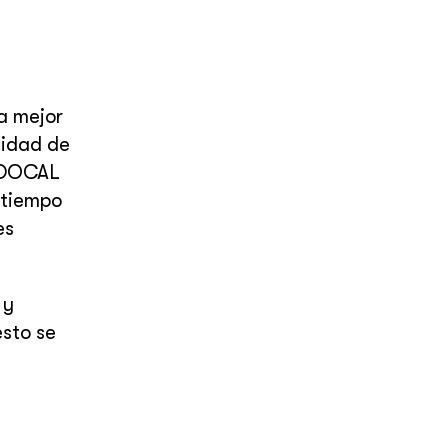
a mejor
cidad de
INDOCAL
 tiempo
es
 y
sto se