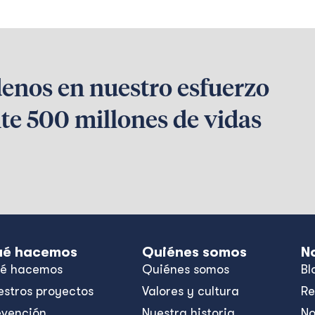
denos en nuestro esfuerzo
te 500 millones de vidas
é hacemos
Quiénes somos
N
é hacemos
Quiénes somos
Bl
estros proyectos
Valores y cultura
Re
evención,
Nuestra historia
No