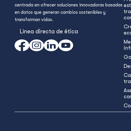
centrada en ofrecer soluciones innovadoras basadas
est
tr
en datos que generan cambios sostenibles y
con
transforman vidas.
Cr
Línea directa de ética
ec
Me
in
Go
De
Ca
tr
As
co
Co