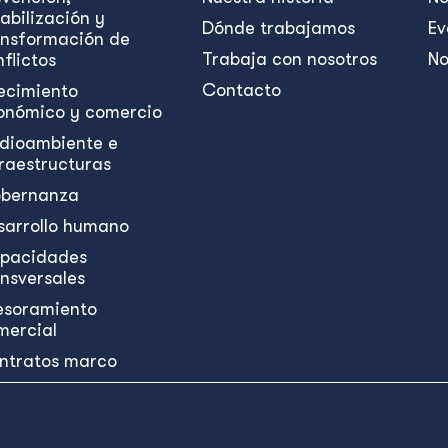
abilización y
Dónde trabajamos
Ev
ansformación de
Trabaja con nosotros
No
flictos
Contacto
ecimiento
onómico y comercio
dioambiente e
fraestructuras
bernanza
sarrollo humano
pacidades
ansversales
esoramiento
mercial
ntratos marco