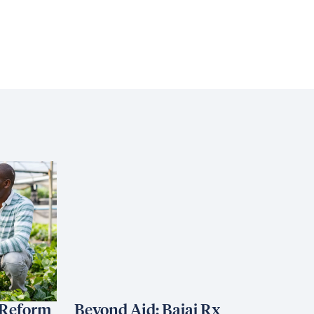
 Reform
Beyond Aid: Bajaj Rx