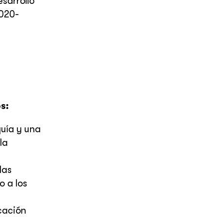
esarrollo
2020-
s:
quía y una
la
las
o a los
icación