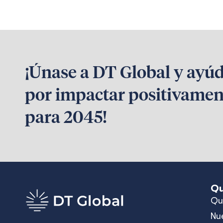
¡Únase a DT Global y ayú
por impactar positivamen
para 2045!
Qu
Qu
Nu