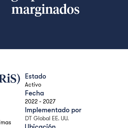
marginados
Estado
IRiS)
Activo
Fecha
2022
-
2027
Implementado por
DT Global EE. UU.
timas
Ubicación