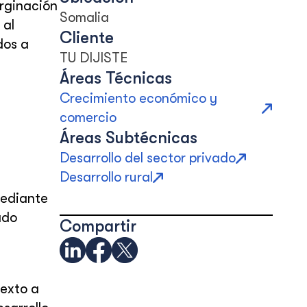
rginación
Somalia
 al
Cliente
dos a
TU DIJISTE
Áreas Técnicas
Crecimiento económico y
comercio
Áreas Subtécnicas
Desarrollo del sector privado
Desarrollo rural
mediante
ado
Compartir
texto a